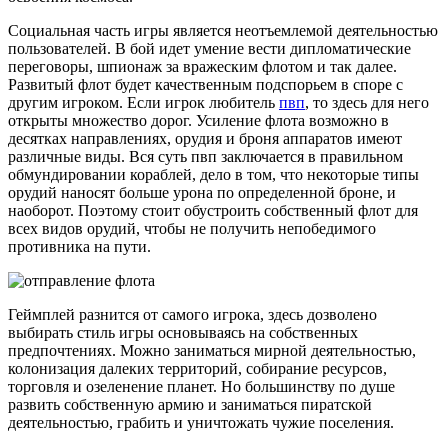
Социальная часть игры является неотъемлемой деятельностью
пользователей. В бой идет умение вести дипломатические
переговоры, шпионаж за вражеским флотом и так далее.
Развитый флот будет качественным подспорьем в споре с
другим игроком. Если игрок любитель
пвп
, то здесь для него
открыты множество дорог. Усиление флота возможно в
десятках направлениях, орудия и броня аппаратов имеют
различные виды. Вся суть пвп заключается в правильном
обмундировании кораблей, дело в том, что некоторые типы
орудий наносят больше урона по определенной броне, и
наоборот. Поэтому стоит обустроить собственный флот для
всех видов орудий, чтобы не получить непобедимого
противника на пути.
Геймплей разнится от самого игрока, здесь дозволено
выбирать стиль игры основываясь на собственных
предпочтениях. Можно заниматься мирной деятельностью,
колонизация далеких территорий, собирание ресурсов,
торговля и озеленение планет. Но большинству по душе
развить собственную армию и заниматься пиратской
деятельностью, грабить и уничтожать чужие поселения.