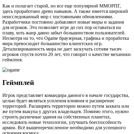
Как и полагает старой, но все еще популярной ММОРПГ,
здесь проработано древо навыков. А также имеется широкий
неисследованный мир с постоянными обновлениями.
Разработчики постоянно добавляют новые миры и задания
для игроков. Это позволяет игре до сих пор оставаться на
плаву, хоть жанр давно забыт большинством пользователей.
Несмотря на то, что Ogame браузерная, графика и проработка
мира превосходит большинство клиентских игр.
Детализированность мира не дает заскучать сотням тысяч
игроков спустя почти 20 лет, что говорит о качестве механики
геймлпея.
Геймплей
Игрок представляет командира данного в начале государства,
целью будет являться усиления влияния и расширение
территорий. Расширять территории можно путем захвата или
же путем выкупа у других владельцев. Помимо этого, нужно
строить различные здания на собственных планетах,
исследовать новые технологии, улучшать боеспособность
армии. Всё вышеперечисленное необходимо для успешного
освоения космоса.