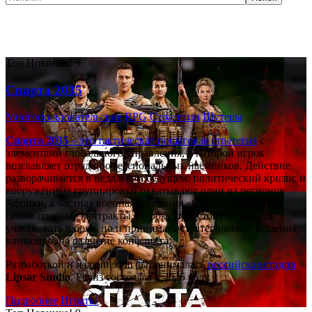
Самые популярные игры сегодня:
Топ
Новинка!
9
Спарта 2035
Многопользовательские
RPG
Стратегии
Шутеры
Спарта 2035
– это тактическая
пошаговая стратегия
с
элементами глобального управления, в которой игрок
возглавляет отряд профессиональных наёмников. Действие
разворачивается в недалёком будущем: политический кризис и
вооружённые группировки охватывают один из регионов
Африки, а частная военная компания «Спарта» берётся за
самые опасные контракты. Игроку предстоит не только
участвовать в боях, но и принимать стратегические решения,
влияющие на развитие конфликта.
Разработкой и изданием игры занималась
российская студия
Lipsar Studio
. Релиз состоялся в 2025 году.
Подробнее
Играть!