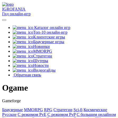
IGRO
FANIA
Гид онлайн-игр
Каталог онлайн игр
Топ-10 онлайн-игр
Клиентские игры
Браузерные игры
Новинки
MMORPG
Стратегии
Шутеры
Новости
Видеогайды
Обратная связь
Ogame
Gameforge
Браузерные
MMORPG
RPG
Стратегии
Sci-fi
Космические
Русские
С режимом PvE
С режимом PvP
С большим онлайном