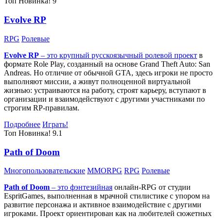
Топ
Новинка!
9
Evolve RP
RPG
Ролевые
Evolve RP
– это крупный русскоязычный
ролевой проект
в
формате Role Play, созданный на основе Grand Theft Auto: San
Andreas. Но отличие от обычной GTA, здесь игроки не просто
выполняют миссии, а живут полноценной виртуальной
жизнью: устраиваются на работу, строят карьеру, вступают в
организации и взаимодействуют с другими участниками по
строгим RP-правилам.
Подробнее
Играть!
Топ
Новинка!
9.1
Path of Doom
Многопользовательские
MMORPG
RPG
Ролевые
Path of Doom
– это
фэнтезийная
онлайн-RPG от студии
EspritGames, выполненная в мрачной стилистике с упором на
развитие персонажа и активное взаимодействие с другими
игроками. Проект ориентирован как на любителей сюжетных