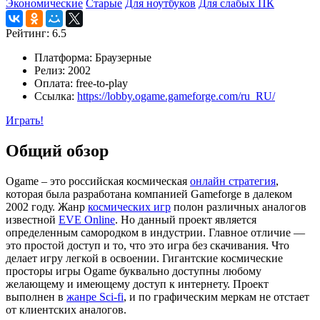
Экономические
Старые
Для ноутбуков
Для слабых ПК
Рейтинг:
6.5
Платформа:
Браузерные
Релиз:
2002
Оплата:
free-to-play
Ссылка:
https://lobby.ogame.gameforge.com/ru_RU/
Играть!
Общий обзор
Ogame – это российская космическая
онлайн стратегия
,
которая была разработана компанией Gameforge в далеком
2002 году. Жанр
космических игр
полон различных аналогов
известной
EVE Online
. Но данный проект является
определенным самородком в индустрии. Главное отличие —
это простой доступ и то, что это игра без скачивания. Что
делает игру легкой в освоении. Гигантские космические
просторы игры Ogame буквально доступны любому
желающему и имеющему доступ к интернету. Проект
выполнен в
жанре Sci-fi
, и по графическим меркам не отстает
от клиентских аналогов.