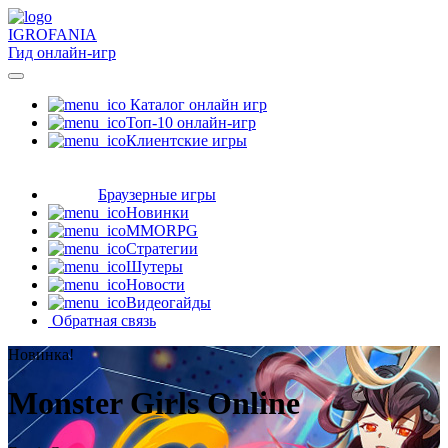
IGRO
FANIA
Гид онлайн-игр
Каталог онлайн игр
Топ-10 онлайн-игр
Клиентские игры
Браузерные игры
Новинки
MMORPG
Стратегии
Шутеры
Новости
Видеогайды
Обратная связь
Новинка!
Monster Girls Online