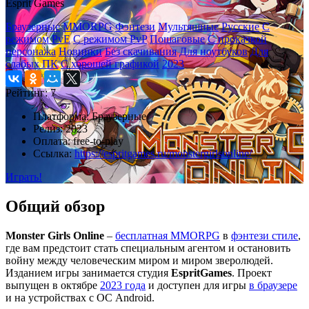
Esprit Games
Браузерные
MMORPG
Фэнтези
Мультяшные
Русские
С
режимом PvE
С режимом PvP
Пошаговые
С прокачкой
персонажа
Новинки
Без скачивания
Для ноутбуков
Для
слабых ПК
С хорошей графикой
2023
Рейтинг:
7
Платформа:
Браузерные
Релиз:
2023
Оплата:
free-to-play
Ссылка:
https://espritgames.ru/monstergirlsonline/
Играть!
Общий обзор
Monster Girls Online
–
бесплатная MMORPG
в
фэнтези стиле
,
где вам предстоит стать специальным агентом и остановить
войну между человеческим миром и миром зверолюдей.
Изданием игры занимается студия
EspritGames
. Проект
выпущен в октябре
2023 года
и доступен для игры
в браузере
и на устройствах с ОС Android.