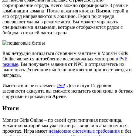
формирование отряда. Всего можно сформировать 3 разные
комбинации команд. После нажатия кнопки
Вызов
, герой и
его отряд направляются в локацию. Герои по очереди
совершают удары в режиме авто. Вы можете управлять
специальными навыками, которые отображаются рядом с
бойцом в нижней части экрана.
Как нетрудно догадаться основным занятием в Monster Girls
Online является истребление всевозможных монстров
в PvE
режиме
. Вы получаете задания от NPC и отправляетесь их
выполнять. Успешное выполнение квестов принесет звезды и
награды.
Имеется в игре и элемент
PvP
. Достигнув 15 уровня
звездности аккаунта вы сможете испытать свои силы в битвах
с другими игроками на
Арене
.
Итоги
Monster Girls Online – по своей сути типичная песочница,
механики которой мы уже сотни раз видели в аналогичных
проектах. Игра имеет
невысокие системные требования
и без