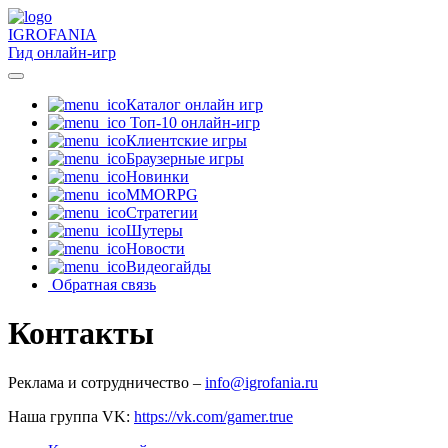
IGRO
FANIA
Гид онлайн-игр
Каталог онлайн игр
Топ-10 онлайн-игр
Клиентские игры
Браузерные игры
Новинки
MMORPG
Стратегии
Шутеры
Новости
Видеогайды
Обратная связь
Контакты
Реклама и сотрудничество –
info@igrofania.ru
Наша группа VK:
https://vk.com/gamer.true