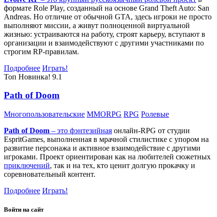
формате Role Play, созданный на основе Grand Theft Auto: San
Andreas. Но отличие от обычной GTA, здесь игроки не просто
выполняют миссии, а живут полноценной виртуальной
жизнью: устраиваются на работу, строят карьеру, вступают в
организации и взаимодействуют с другими участниками по
строгим RP-правилам.
Подробнее
Играть!
Топ
Новинка!
9.1
Path of Doom
Многопользовательские
MMORPG
RPG
Ролевые
Path of Doom
– это
фэнтезийная
онлайн-RPG от студии
EspritGames, выполненная в мрачной стилистике с упором на
развитие персонажа и активное взаимодействие с другими
игроками. Проект ориентирован как на любителей сюжетных
приключений
, так и на тех, кто ценит долгую прокачку и
соревновательный контент.
Подробнее
Играть!
Войти на сайт