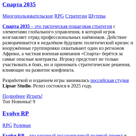
Спарта 2035
Многопользовательские
RPG
Стратегии
Шутеры
Спарта 2035
– это тактическая
пошаговая стратегия
с
элементами глобального управления, в которой игрок
возглавляет отряд профессиональных наёмников. Действие
разворачивается в недалёком будущем: политический кризис и
вооружённые группировки охватывают один из регионов
Африки, а частная военная компания «Спарта» берётся за
самые опасные контракты. Игроку предстоит не только
участвовать в боях, но и принимать стратегические решения,
влияющие на развитие конфликта.
Разработкой и изданием игры занималась
российская студия
Lipsar Studio
. Релиз состоялся в 2025 году.
Подробнее
Играть!
Топ
Новинка!
9
Evolve RP
RPG
Ролевые
Evolve RP
– это крупный русскоязычный
ролевой проект
в