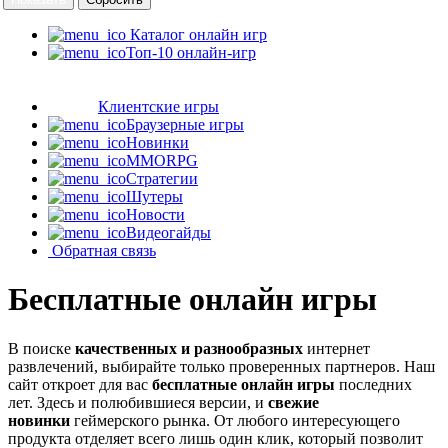
Каталог онлайн игр
Топ-10 онлайн-игр
Клиентские игры
Браузерные игры
Новинки
MMORPG
Стратегии
Шутеры
Новости
Видеогайды
Обратная связь
Бесплатные онлайн игры
В поиске
качественных и разнообразных
интернет
развлечений, выбирайте только проверенных партнеров. Наш
сайт откроет для вас
бесплатные онлайн игры
последних
лет. Здесь и полюбившиеся версии, и
свежие
новинки
геймерского рынка. От любого интересующего
продукта отделяет всего лишь один клик, который позволит