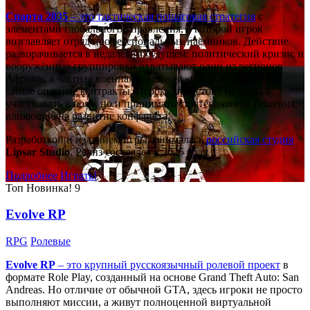
Спарта 2035
– это тактическая
пошаговая стратегия
с
элементами глобального управления, в которой игрок
возглавляет отряд профессиональных наёмников. Действие
разворачивается в недалёком будущем: политический кризис и
вооружённые группировки охватывают один из регионов
Африки, а частная военная компания «Спарта» берётся за
самые опасные контракты. Игроку предстоит не только
участвовать в боях, но и принимать стратегические решения,
влияющие на развитие конфликта.
Разработкой и изданием игры занималась
российская студия
Lipsar Studio
. Релиз состоялся в 2025 году.
Подробнее
Играть!
Топ
Новинка!
9
Evolve RP
RPG
Ролевые
Evolve RP
– это крупный русскоязычный
ролевой проект
в
формате Role Play, созданный на основе Grand Theft Auto: San
Andreas. Но отличие от обычной GTA, здесь игроки не просто
выполняют миссии, а живут полноценной виртуальной