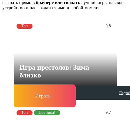
сыграть прямо в
браузере или скачать
лучшие игры на свое
устройство и наслаждаться ими в любой момент.
Топ
9.8
Игра престолов: Зима
близко
Подроб
Играть
Топ
Новинка!
9.7