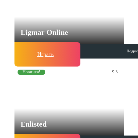
Ligmar Online
Подроб
Играть
Новинка!
9.3
Enlisted