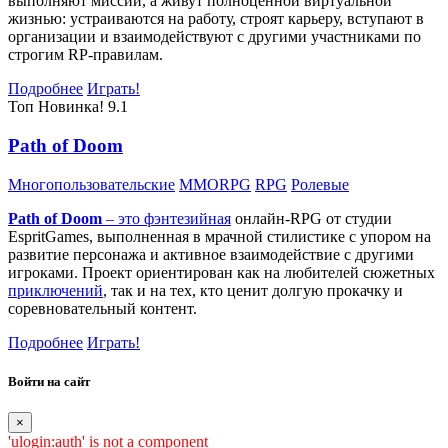
выполняют миссии, а живут полноценной виртуальной
жизнью: устраиваются на работу, строят карьеру, вступают в
организации и взаимодействуют с другими участниками по
строгим RP-правилам.
Подробнее
Играть!
Топ
Новинка!
9.1
Path of Doom
Многопользовательские
MMORPG
RPG
Ролевые
Path of Doom
– это
фэнтезийная
онлайн-RPG от студии
EspritGames, выполненная в мрачной стилистике с упором на
развитие персонажа и активное взаимодействие с другими
игроками. Проект ориентирован как на любителей сюжетных
приключений
, так и на тех, кто ценит долгую прокачку и
соревновательный контент.
Подробнее
Играть!
Войти на сайт
×
'ulogin:auth' is not a component