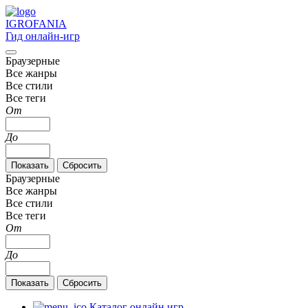
IGRO
FANIA
Гид онлайн-игр
Браузерные
Все жанры
Все стили
Все теги
От
До
Браузерные
Все жанры
Все стили
Все теги
От
До
Каталог онлайн игр