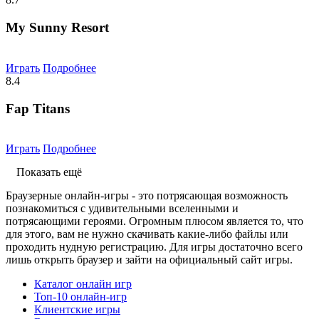
My Sunny Resort
Играть
Подробнее
8.4
Fap Titans
Играть
Подробнее
Показать ещё
Браузерные онлайн-игры - это потрясающая возможность
познакомиться с удивительными вселенными и
потрясающими героями. Огромным плюсом является то, что
для этого, вам не нужно скачивать какие-либо файлы или
проходить нудную регистрацию. Для игры достаточно всего
лишь открыть браузер и зайти на официальный сайт игры.
Каталог онлайн игр
Топ-10 онлайн-игр
Клиентские игры