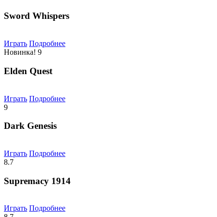
Sword Whispers
Играть
Подробнее
Новинка!
9
Elden Quest
Играть
Подробнее
9
Dark Genesis
Играть
Подробнее
8.7
Supremacy 1914
Играть
Подробнее
8.7