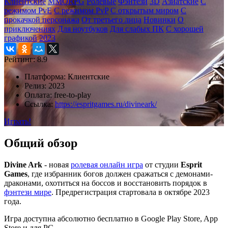
Клиентские
MMORPG
Ролевые
Фэнтези
3D
Азиатские
С
режимом PvE
С режимом PvP
С открытым миром
С
прокачкой персонажа
От третьего лица
Новинки
О
приключениях
Для ноутбуков
Для слабых ПК
С хорошей
графикой
2023
Рейтинг:
8.9
Платформа:
Клиентские
Релиз:
2023
Оплата:
free-to-play
Ссылка:
https://espritgames.ru/divineark/
Играть!
Общий обзор
Divine Ark
- новая
ролевая онлайн игра
от студии
Esprit
Games
, где избранник богов должен сражаться с демонами-
драконами, охотиться на боссов и восстановить порядок в
фэнтези мире
. Предрегистрация стартовала в октябре 2023
года.
Игра доступна абсолютно бесплатно в Google Play Store, App
Store и для PC.