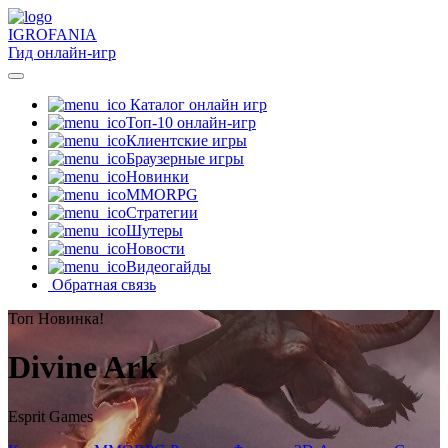
IGRO
FANIA
Гид онлайн-игр
Каталог онлайн игр
Топ-10 онлайн-игр
Клиентские игры
Браузерные игры
Новинки
MMORPG
Стратегии
Шутеры
Новости
Видеогайды
Обратная связь
Топ
Новинка!
Divine Ark
Esprit Games