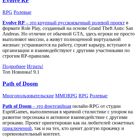
Evolve RP
RPG
Ролевые
Evolve RP
– это крупный русскоязычный
ролевой проект
в
формате Role Play, созданный на основе Grand Theft Auto: San
Andreas. Но отличие от обычной GTA, здесь игроки не просто
выполняют миссии, а живут полноценной виртуальной
жизнью: устраиваются на работу, строят карьеру, вступают в
организации и взаимодействуют с другими участниками по
строгим RP-правилам.
Подробнее
Играть!
Топ
Новинка!
9.1
Path of Doom
Многопользовательские
MMORPG
RPG
Ролевые
Path of Doom
– это
фэнтезийная
онлайн-RPG от студии
EspritGames, выполненная в мрачной стилистике с упором на
развитие персонажа и активное взаимодействие с другими
игроками. Проект ориентирован как на любителей сюжетных
приключений
, так и на тех, кто ценит долгую прокачку и
соревновательный контент.