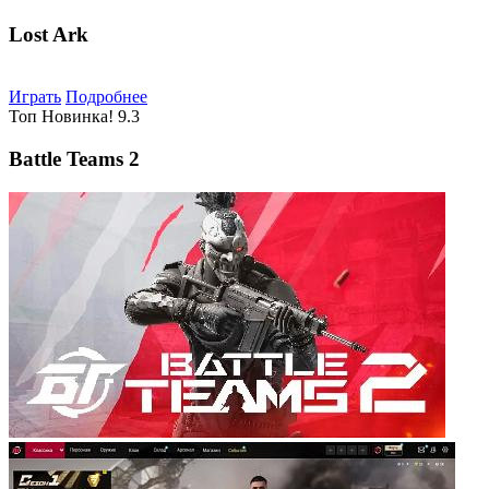
Lost Ark
Играть
Подробнее
Топ
Новинка!
9.3
Battle Teams 2