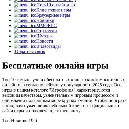
Топ-10 онлайн-игр
Клиентские игры
Браузерные игры
Новинки
MMORPG
Стратегии
Шутеры
Новости
Видеогайды
Обратная связь
Бесплатные онлайн игры
Топ 10 самых лучших бесплатных клиентских компьютерных
онлайн игр согласно рейтингу популярности 2025 года. Все
игры в нашем каталоге "Игрофания" характеризуются
высоким качеством, увлекательным игровым процессом и
однозначно подарят вам море крутых эмоций. Чтобы поиграть
в них, вам нужен лишь небольшой клиент с официального
сайта игры и подключение к интернету.
Топ
Новинка!
9.6