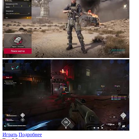
Играть
Подробнее