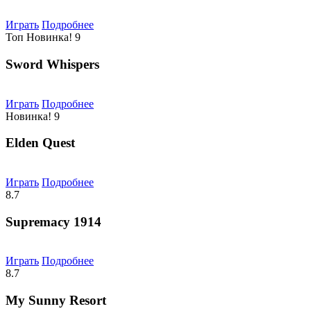
Играть
Подробнее
Топ
Новинка!
9
Sword Whispers
Играть
Подробнее
Новинка!
9
Elden Quest
Играть
Подробнее
8.7
Supremacy 1914
Играть
Подробнее
8.7
My Sunny Resort