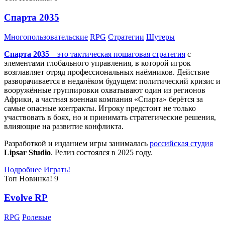
Спарта 2035
Многопользовательские
RPG
Стратегии
Шутеры
Спарта 2035
– это тактическая
пошаговая стратегия
с
элементами глобального управления, в которой игрок
возглавляет отряд профессиональных наёмников. Действие
разворачивается в недалёком будущем: политический кризис и
вооружённые группировки охватывают один из регионов
Африки, а частная военная компания «Спарта» берётся за
самые опасные контракты. Игроку предстоит не только
участвовать в боях, но и принимать стратегические решения,
влияющие на развитие конфликта.
Разработкой и изданием игры занималась
российская студия
Lipsar Studio
. Релиз состоялся в 2025 году.
Подробнее
Играть!
Топ
Новинка!
9
Evolve RP
RPG
Ролевые