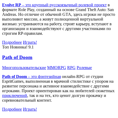
Evolve RP
– это крупный русскоязычный
ролевой проект
в
формате Role Play, созданный на основе Grand Theft Auto: San
Andreas. Но отличие от обычной GTA, здесь игроки не просто
выполняют миссии, а живут полноценной виртуальной
жизнью: устраиваются на работу, строят карьеру, вступают в
организации и взаимодействуют с другими участниками по
строгим RP-правилам.
Подробнее
Играть!
Топ
Новинка!
9.1
Path of Doom
Многопользовательские
MMORPG
RPG
Ролевые
Path of Doom
– это
фэнтезийная
онлайн-RPG от студии
EspritGames, выполненная в мрачной стилистике с упором на
развитие персонажа и активное взаимодействие с другими
игроками. Проект ориентирован как на любителей сюжетных
приключений
, так и на тех, кто ценит долгую прокачку и
соревновательный контент.
Подробнее
Играть!