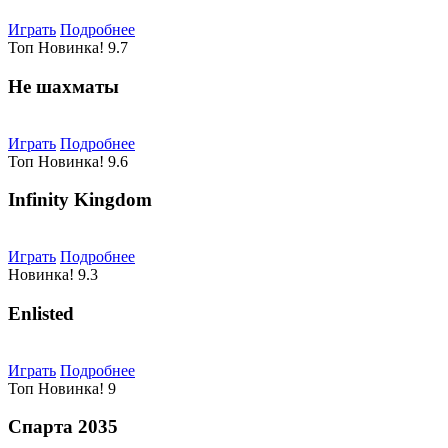
Играть
Подробнее
Топ
Новинка!
9.7
Не шахматы
Играть
Подробнее
Топ
Новинка!
9.6
Infinity Kingdom
Играть
Подробнее
Новинка!
9.3
Enlisted
Играть
Подробнее
Топ
Новинка!
9
Спарта 2035