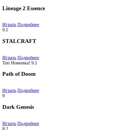
Lineage 2 Essence
Играть
Подробнее
9.1
STALCRAFT
Играть
Подробнее
Топ
Новинка!
9.1
Path of Doom
Играть
Подробнее
9
Dark Genesis
Играть
Подробнее
8.2