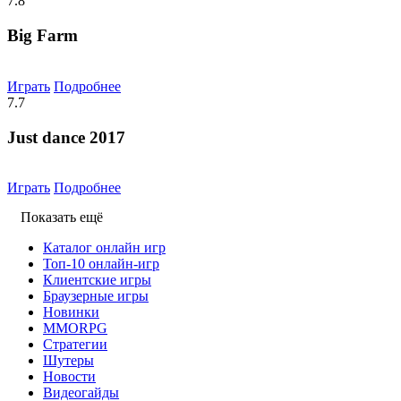
7.8
Big Farm
Играть
Подробнее
7.7
Just dance 2017
Играть
Подробнее
Показать ещё
Каталог онлайн игр
Топ-10 онлайн-игр
Клиентские игры
Браузерные игры
Новинки
MMORPG
Стратегии
Шутеры
Новости
Видеогайды