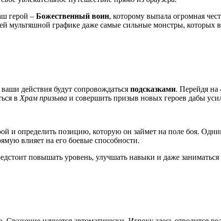
аш герой –
Божественный воин
, которому выпала огромная чест
воей мультяшной графике даже самые сильные монстры, которых в
е ваши действия будут сопровождаться
подсказками
. Перейдя на
ться в
Храм призыва
и совершить призыв новых героев дабы уси
рой и определить позицию, которую он займет на поле боя. Одни
рямую влияет на его боевые способности.
редстоит повышать уровень, улучшать навыки и даже заниматься
а. Сражение начнется автоматически. Игроку здесь отводится р