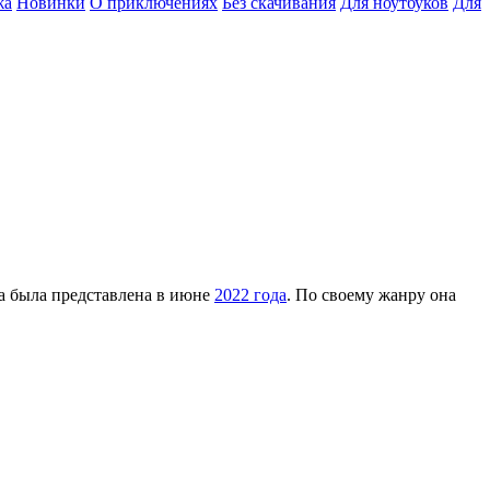
жа
Новинки
О приключениях
Без скачивания
Для ноутбуков
Для
а была представлена в июне
2022 года
. По своему жанру она