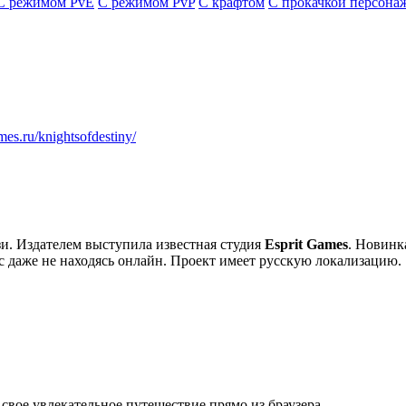
С режимом PvE
С режимом PvP
С крафтом
С прокачкой персона
ames.ru/knightsofdestiny/
и. Издателем выступила известная студия
Esprit Games
. Новинк
сс даже не находясь онлайн. Проект имеет русскую локализацию.
 свое увлекательное путешествие прямо из браузера.