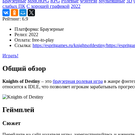
Браузерные
MMORPG
RPG
Ролевые
Фэнтези
Мультяшные
3D
слабых ПК
С хорошей графикой
2022
Рейтинг:
6.9
Платформа:
Браузерные
Релиз:
2022
Оплата:
free-to-play
Ссылка:
https://espritgames.ru/knightsofdestiny/https://espritg
Играть!
Общий обзор
Knights of Destiny
– это
браузерная ролевая игра
в жанре фэнтез
относится к IDLE, что позволяет игрокам зарабатывать прогре
Геймплей
Сюжет
Перейдите на сайт издателя игры, зарегистрируйтесь и начните