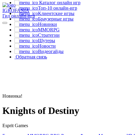
Каталог онлайн игр
Топ-10 онлайн-игр
IGRO
FANIA
Клиентские игры
Гид онлайн-игр
Браузерные игры
Новинки
MMORPG
Стратегии
Шутеры
Новости
Видеогайды
Обратная связь
Новинка!
Knights of Destiny
Esprit Games