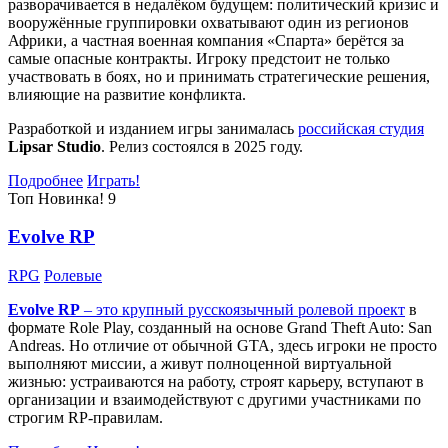
разворачивается в недалёком будущем: политический кризис и
вооружённые группировки охватывают один из регионов
Африки, а частная военная компания «Спарта» берётся за
самые опасные контракты. Игроку предстоит не только
участвовать в боях, но и принимать стратегические решения,
влияющие на развитие конфликта.
Разработкой и изданием игры занималась
российская студия
Lipsar Studio
. Релиз состоялся в 2025 году.
Подробнее
Играть!
Топ
Новинка!
9
Evolve RP
RPG
Ролевые
Evolve RP
– это крупный русскоязычный
ролевой проект
в
формате Role Play, созданный на основе Grand Theft Auto: San
Andreas. Но отличие от обычной GTA, здесь игроки не просто
выполняют миссии, а живут полноценной виртуальной
жизнью: устраиваются на работу, строят карьеру, вступают в
организации и взаимодействуют с другими участниками по
строгим RP-правилам.