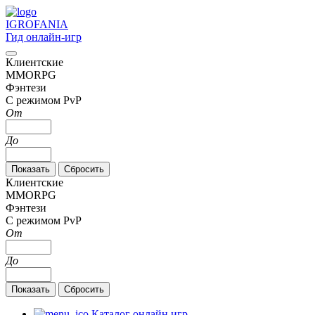
IGRO
FANIA
Гид онлайн-игр
Клиентские
MMORPG
Фэнтези
С режимом PvP
От
До
Клиентские
MMORPG
Фэнтези
С режимом PvP
От
До
Каталог онлайн игр