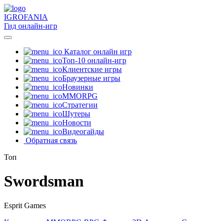
IGRO
FANIA
Гид онлайн-игр
Каталог онлайн игр
Топ-10 онлайн-игр
Клиентские игры
Браузерные игры
Новинки
MMORPG
Стратегии
Шутеры
Новости
Видеогайды
Обратная связь
Топ
Swordsman
Esprit Games