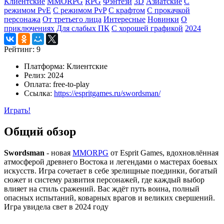
Клиентские
MMORPG
RPG
Фэнтези
3D
Азиатские
С
режимом PvE
С режимом PvP
С крафтом
С прокачкой
персонажа
От третьего лица
Интересные
Новинки
О
приключениях
Для слабых ПК
С хорошей графикой
2024
Рейтинг:
9
Платформа:
Клиентские
Релиз:
2024
Оплата:
free-to-play
Ссылка:
https://espritgames.ru/swordsman/
Играть!
Общий обзор
Swordsman
- новая
MMORPG
от Esprit Games, вдохновлённая
атмосферой древнего Востока и легендами о мастерах боевых
искусств. Игра сочетает в себе зрелищные поединки, богатый
сюжет и систему развития персонажей, где каждый выбор
влияет на стиль сражений. Вас ждёт путь воина, полный
опасных испытаний, коварных врагов и великих свершений.
Игра увидела свет в 2024 году