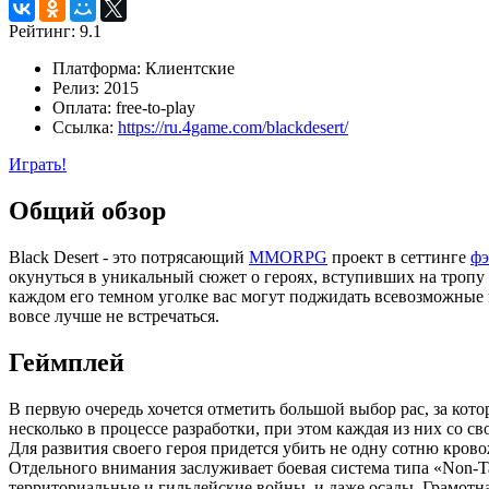
Рейтинг:
9.1
Платформа:
Клиентские
Релиз:
2015
Оплата:
free-to-play
Ссылка:
https://ru.4game.com/blackdesert/
Играть!
Общий обзор
Black Desert - это потрясающий
MMORPG
проект в сеттинге
фэ
окунуться в уникальный сюжет о героях, вступивших на тропу во
каждом его темном уголке вас могут поджидать всевозможные 
вовсе лучше не встречаться.
Геймплей
В первую очередь хочется отметить большой выбор рас, за кото
несколько в процессе разработки, при этом каждая из них со 
Для развития своего героя придется убить не одну сотню крово
Отдельного внимания заслуживает боевая система типа «Non-Ta
территориальные и гильдейские войны, и даже осады. Грамотна