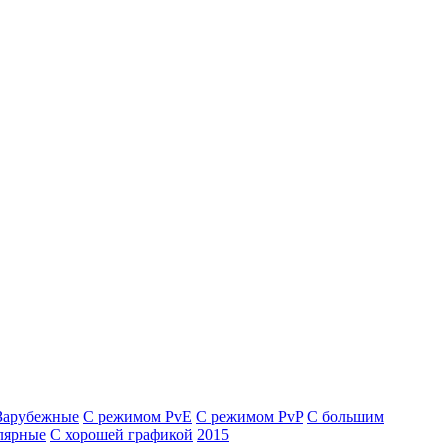
Зарубежные
С режимом PvE
С режимом PvP
С большим
лярные
С хорошей графикой
2015