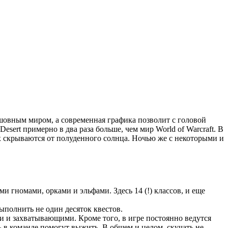
шовным миром, а современная графика позволит с головой
sert примерно в два раза больше, чем мир World of Warcraft. В
х скрываются от полуденного солнца. Ночью же с некоторыми и
и гномами, орками и эльфами. Здесь 14 (!) классов, и еще
выполнить не один десяток квестов.
 и захватывающими. Кроме того, в игре постоянно ведутся
ь в команде помогут выжить. В общем и целом, скучать не