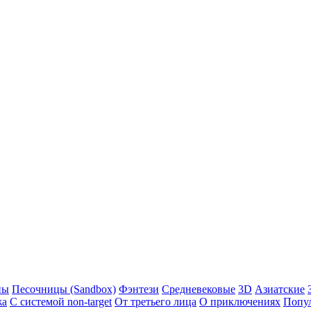
ны
Песочницы (Sandbox)
Фэнтези
Средневековые
3D
Азиатские
жа
С системой non-target
От третьего лица
О приключениях
Попу