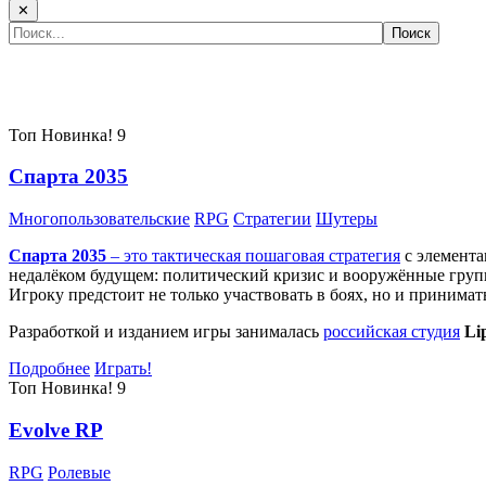
✕
Самые популярные игры сегодня:
Топ
Новинка!
9
Спарта 2035
Многопользовательские
RPG
Стратегии
Шутеры
Спарта 2035
– это тактическая
пошаговая стратегия
с элемента
недалёком будущем: политический кризис и вооружённые групп
Игроку предстоит не только участвовать в боях, но и принима
Разработкой и изданием игры занималась
российская студия
Li
Подробнее
Играть!
Топ
Новинка!
9
Evolve RP
RPG
Ролевые