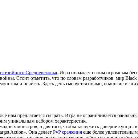
нтезийного Средневековья
. Игра поражает своим огромным бес
йны. Стоит отметить, что по словам разработчиков, мир Black De
монстры и нечисть. Здесь день сменяется ночью, и многие из ни
рые нам предлагается сыграть. Игра не ограничивается банальным
своим уникальным набором характеристик.
жадных монстров, а для того, чтобы заслужить доверие купца - 
rget Action». Она делает
PvP сражения
еще более увлекательными
я стратегия, правильное расположение войска и умение работат