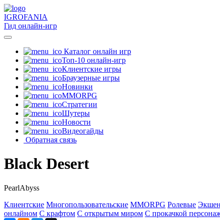
IGRO
FANIA
Гид онлайн-игр
Каталог онлайн игр
Топ-10 онлайн-игр
Клиентские игры
Браузерные игры
Новинки
MMORPG
Стратегии
Шутеры
Новости
Видеогайды
Обратная связь
Black Desert
PearlAbyss
Клиентские
Многопользовательские
MMORPG
Ролевые
Экше
онлайном
С крафтом
С открытым миром
С прокачкой персона