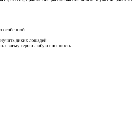
ю особенной
риучить диких лошадей
ать своему герою любую внешность