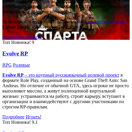
самые опасные контракты. Игроку предстоит не только
участвовать в боях, но и принимать стратегические решения,
влияющие на развитие конфликта.
Разработкой и изданием игры занималась
российская студия
Lipsar Studio
. Релиз состоялся в 2025 году.
Подробнее
Играть!
Топ
Новинка!
9
Evolve RP
RPG
Ролевые
Evolve RP
– это крупный русскоязычный
ролевой проект
в
формате Role Play, созданный на основе Grand Theft Auto: San
Andreas. Но отличие от обычной GTA, здесь игроки не просто
выполняют миссии, а живут полноценной виртуальной
жизнью: устраиваются на работу, строят карьеру, вступают в
организации и взаимодействуют с другими участниками по
строгим RP-правилам.
Подробнее
Играть!
Топ
Новинка!
9.1