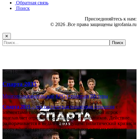
Обратная связь
Поиск
Присоединяйтесь к нам:
© 2026 .Все права защищены igrofania.ru
✕
Самые популярные игры сегодня:
Топ
Новинка!
9
Спарта 2035
Многопользовательские
RPG
Стратегии
Шутеры
Спарта 2035
– это тактическая
пошаговая стратегия
с
элементами глобального управления, в которой игрок
возглавляет отряд профессиональных наёмников. Действие
разворачивается в недалёком будущем: политический кризис и
вооружённые группировки охватывают один из регионов
Африки, а частная военная компания «Спарта» берётся за