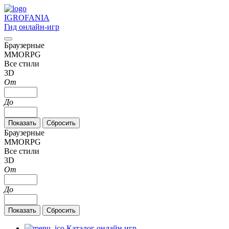
IGRO
FANIA
Гид онлайн-игр
Браузерные
MMORPG
Все стили
3D
От
До
Браузерные
MMORPG
Все стили
3D
От
До
Каталог онлайн игр