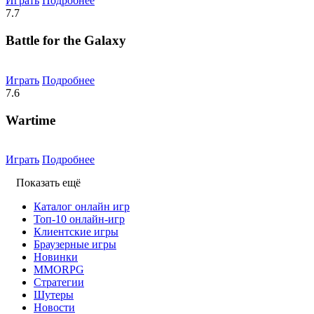
Играть
Подробнее
7.7
Battle for the Galaxy
Играть
Подробнее
7.6
Wartime
Играть
Подробнее
Показать ещё
Каталог онлайн игр
Топ-10 онлайн-игр
Клиентские игры
Браузерные игры
Новинки
MMORPG
Стратегии
Шутеры
Новости