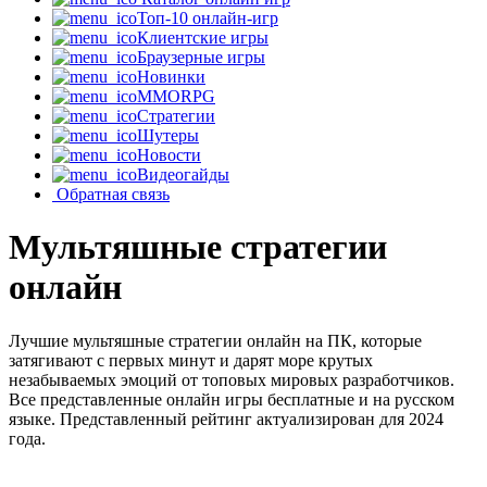
Топ-10 онлайн-игр
Клиентские игры
Браузерные игры
Новинки
MMORPG
Стратегии
Шутеры
Новости
Видеогайды
Обратная связь
Мультяшные стратегии
онлайн
Лучшие мультяшные стратегии онлайн на ПК, которые
затягивают с первых минут и дарят море крутых
незабываемых эмоций от топовых мировых разработчиков.
Все представленные онлайн игры бесплатные и на русском
языке. Представленный рейтинг актуализирован для 2024
года.