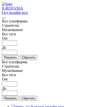
IGRO
FANIA
Гид онлайн-игр
Все платформы
Стратегии
Мультяшные
Все теги
От
До
Все платформы
Стратегии
Мультяшные
Все теги
От
До
Каталог онлайн игр