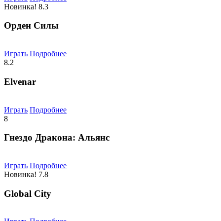
Новинка!
8.3
Орден Силы
Играть
Подробнее
8.2
Elvenar
Играть
Подробнее
8
Гнездо Дракона: Альянс
Играть
Подробнее
Новинка!
7.8
Global City