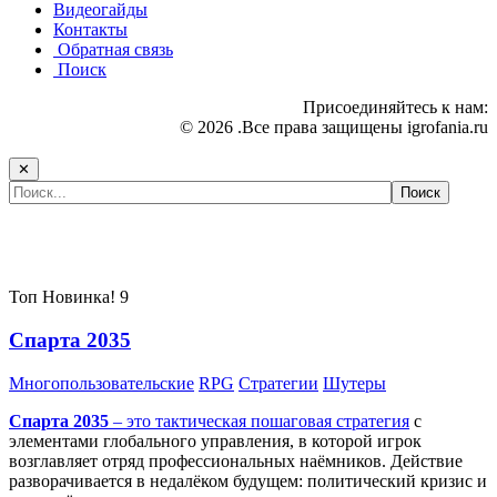
Видеогайды
Контакты
Обратная связь
Поиск
Присоединяйтесь к нам:
© 2026 .Все права защищены igrofania.ru
✕
Самые популярные игры сегодня:
Топ
Новинка!
9
Спарта 2035
Многопользовательские
RPG
Стратегии
Шутеры
Спарта 2035
– это тактическая
пошаговая стратегия
с
элементами глобального управления, в которой игрок
возглавляет отряд профессиональных наёмников. Действие
разворачивается в недалёком будущем: политический кризис и