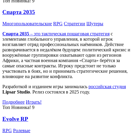
Топ
Новинка!
9
Спарта 2035
Многопользовательские
RPG
Стратегии
Шутеры
Спарта 2035
– это тактическая
пошаговая стратегия
с
элементами глобального управления, в которой игрок
возглавляет отряд профессиональных наёмников. Действие
разворачивается в недалёком будущем: политический кризис и
вооружённые группировки охватывают один из регионов
Африки, а частная военная компания «Спарта» берётся за
самые опасные контракты. Игроку предстоит не только
участвовать в боях, но и принимать стратегические решения,
влияющие на развитие конфликта.
Разработкой и изданием игры занималась
российская студия
Lipsar Studio
. Релиз состоялся в 2025 году.
Подробнее
Играть!
Топ
Новинка!
9
Evolve RP
RPG
Ролевые