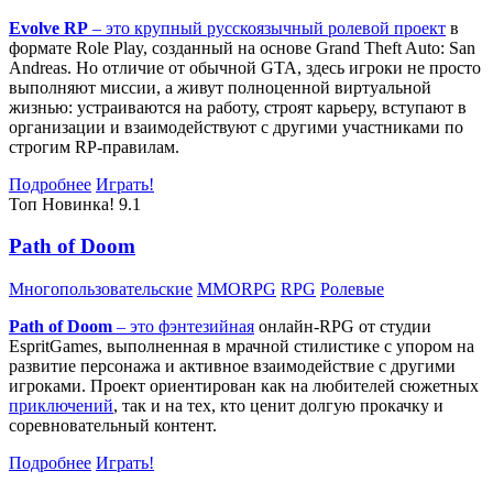
Evolve RP
– это крупный русскоязычный
ролевой проект
в
формате Role Play, созданный на основе Grand Theft Auto: San
Andreas. Но отличие от обычной GTA, здесь игроки не просто
выполняют миссии, а живут полноценной виртуальной
жизнью: устраиваются на работу, строят карьеру, вступают в
организации и взаимодействуют с другими участниками по
строгим RP-правилам.
Подробнее
Играть!
Топ
Новинка!
9.1
Path of Doom
Многопользовательские
MMORPG
RPG
Ролевые
Path of Doom
– это
фэнтезийная
онлайн-RPG от студии
EspritGames, выполненная в мрачной стилистике с упором на
развитие персонажа и активное взаимодействие с другими
игроками. Проект ориентирован как на любителей сюжетных
приключений
, так и на тех, кто ценит долгую прокачку и
соревновательный контент.
Подробнее
Играть!