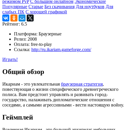
режимом PvP
С большим онлайном
Экономические
Популярные
Старые
Без скачивания
Для ноутбуков
Для
слабых ПК
С хорошей графикой
Рейтинг:
6.5
Платформа:
Браузерные
Релиз:
2008
Оплата:
free-to-play
Ссылка:
http://ru.ikariam.gameforge.com/
Играть!
Общий обзор
Икариам - это увлекательная
браузерная стратегия
,
повествующая о жизни специфического древнегреческого
полиса. Вам предстоит управлять и развивать город-
государство, налаживать дипломатические отношения с
соседями, а самыми агрессивными - вести настоящую войну.
Геймплей
Вселенная Икариам - это большой архипелаг небольших,