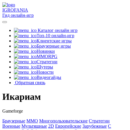
IGRO
FANIA
Гид онлайн-игр
Каталог онлайн игр
Топ-10 онлайн-игр
Клиентские игры
Браузерные игры
Новинки
MMORPG
Стратегии
Шутеры
Новости
Видеогайды
Обратная связь
Икариам
Gameforge
Браузерные
MMO
Многопользовательские
Стратегии
Военные
Мультяшные
2D
Европейские
Зарубежные
С