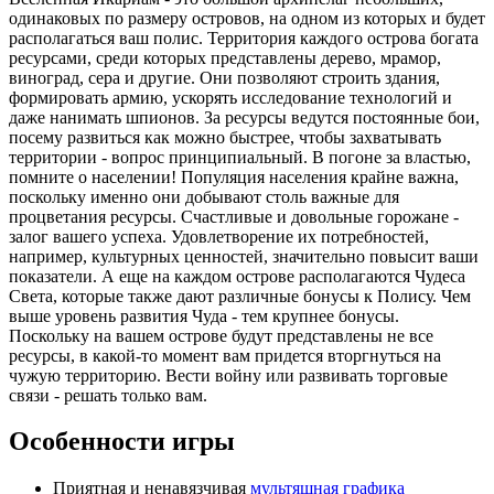
одинаковых по размеру островов, на одном из которых и будет
располагаться ваш полис. Территория каждого острова богата
ресурсами, среди которых представлены дерево, мрамор,
виноград, сера и другие. Они позволяют строить здания,
формировать армию, ускорять исследование технологий и
даже нанимать шпионов. За ресурсы ведутся постоянные бои,
посему развиться как можно быстрее, чтобы захватывать
территории - вопрос принципиальный. В погоне за властью,
помните о населении! Популяция населения крайне важна,
поскольку именно они добывают столь важные для
процветания ресурсы. Счастливые и довольные горожане -
залог вашего успеха. Удовлетворение их потребностей,
например, культурных ценностей, значительно повысит ваши
показатели. А еще на каждом острове располагаются Чудеса
Света, которые также дают различные бонусы к Полису. Чем
выше уровень развития Чуда - тем крупнее бонусы.
Поскольку на вашем острове будут представлены не все
ресурсы, в какой-то момент вам придется вторгнуться на
чужую территорию. Вести войну или развивать торговые
связи - решать только вам.
Особенности игры
Приятная и ненавязчивая
мультяшная графика