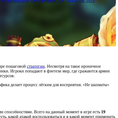
и
Без скачивания
Для ноутбуков
Для слабых ПК
2023
анре пошаговой
стратегии
. Несмотря на такое ироничное
динки. Игроки попадают в фэнтези мир, где сражаются армии
есурсов.
рафика делает процесс лёгким для восприятия. «Не шахматы»
ыми способностями. Всего на данный момент в игре есть
19
уть, какой атакой воспользоваться и в какой момент применить