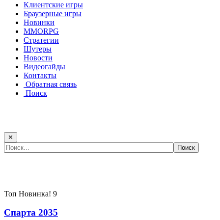
Клиентские игры
Браузерные игры
Новинки
MMORPG
Стратегии
Шутеры
Новости
Видеогайды
Контакты
Обратная связь
Поиск
✕
Самые популярные игры сегодня:
Топ
Новинка!
9
Спарта 2035