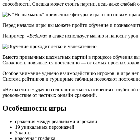
способности. Спешка может стоить партии, ведь даже слабый о
Перед началом игры вы можете пройти обучение и познакомить
Например,
«Ведьма»
в атаке использует магию и наносит урон
Вместо привычных шахматных партий в процессе обучения вы б
Сложность повышается постепенно — от самых простых ходов
Особое внимание уделено взаимодействию игроков: в игре нет
Система рейтингов и турнирные таблицы позволяют постоянно 
«Не шахматы» удачно сочетают лёгкость освоения с глубиной с
удовольствие от честных онлайн-сражений.
Особенности игры
сражения между реальными игроками
19 уникальных персонажей
3 карты
красочная графика