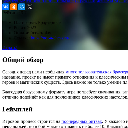
Браузерные
Многопользовательские
Стратегии
Фэнтези
Мульт
Рейтинг:
9.7
Платформа:
Браузерные
Релиз:
2023
Оплата:
free-to-play
Ссылка:
https://not-a-chess.ru/
Играть!
Общий обзор
Сегодня перед нами необычная
многопользовательская браузер
название, проект не имеет прямого отношения к классическим 
героев и магических существ. Здесь важно не только умение пл
Благодаря браузерному формату игра не требует скачивания, зап
отлично подойдёт как для поклонников классических настолок
Геймплей
Игровой процесс строится на
поочередных битвах
. У каждого 
персонажей
, но в бой можно отправить не более 10. Каждый х