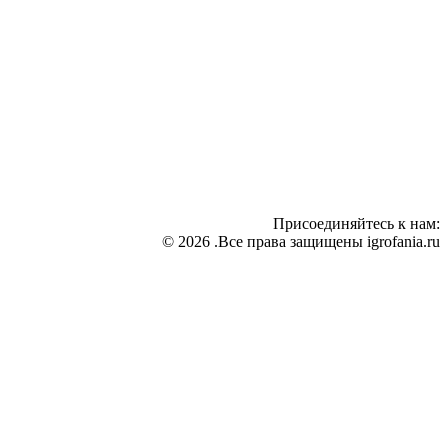
Присоединяйтесь к нам:
© 2026 .Все права защищены igrofania.ru