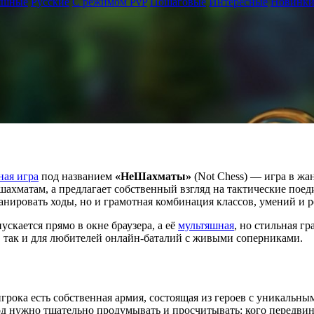
яшные
Русские
С режимом PvP
Пошаговые
Интересные
Новинк
ная игра
под названием
«НеШахматы»
(Not Chess) — игра в ж
шахматам, а предлагает собственный взгляд на тактические пое
анировать ходы, но и грамотная комбинация классов, умений и р
ускается прямо в окне браузера, а её
мультяшная
, но стильная г
, так и для любителей онлайн-баталий с живыми соперниками.
игрока есть собственная армия, состоящая из героев с уникальн
од нужно тщательно продумывать и просчитывать: кого передвин