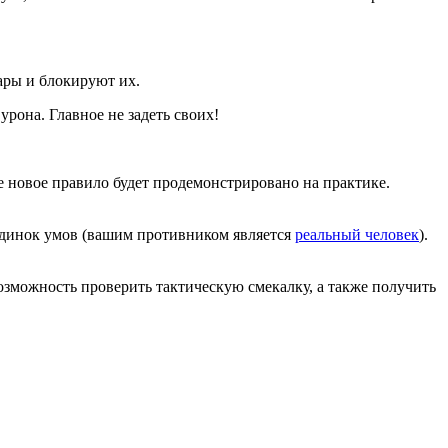
ары и блокируют их.
рона. Главное не задеть своих!
 новое правило будет продемонстрировано на практике.
оединок умов (вашим противником является
реальный человек
).
озможность проверить тактическую смекалку, а также получить