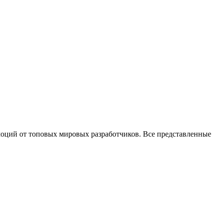
моций от топовых мировых разработчиков. Все представленные