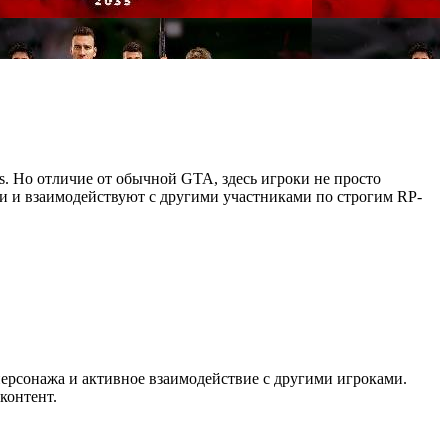
as. Но отличие от обычной GTA, здесь игроки не просто
ии и взаимодействуют с другими участниками по строгим RP-
персонажа и активное взаимодействие с другими игроками.
контент.