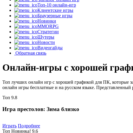
Топ-10 онлайн-игр
Клиентские игры
Браузерные игры
Новинки
MMORPG
Стратегии
Шутеры
Новости
Видеогайды
Обратная связь
Онлайн-игры с хорошей граф
Топ лучших онлайн игр с хорошей графикой для ПК, которые з
онлайн игры бесплатные и на русском языке. Представленный р
Топ
9.8
Игра престолов: Зима близко
Играть
Подробнее
Топ
Новинка!
9.6