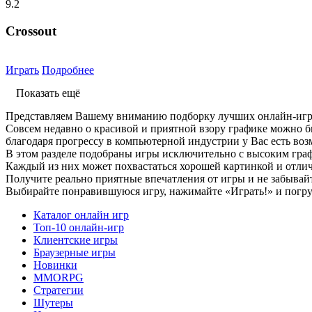
9.2
Crossout
Играть
Подробнее
Показать ещё
Представляем Вашему вниманию подборку лучших онлайн-игр с
Совсем недавно о красивой и приятной взору графике можно б
благодаря прогрессу в компьютерной индустрии у Вас есть воз
В этом разделе подобраны игры исключительно с высоким граф
Каждый из них может похвастаться хорошей картинкой и отли
Получите реально приятные впечатления от игры и не забывай
Выбирайте понравившуюся игру, нажимайте «Играть!» и погру
Каталог онлайн игр
Топ-10 онлайн-игр
Клиентские игры
Браузерные игры
Новинки
MMORPG
Стратегии
Шутеры