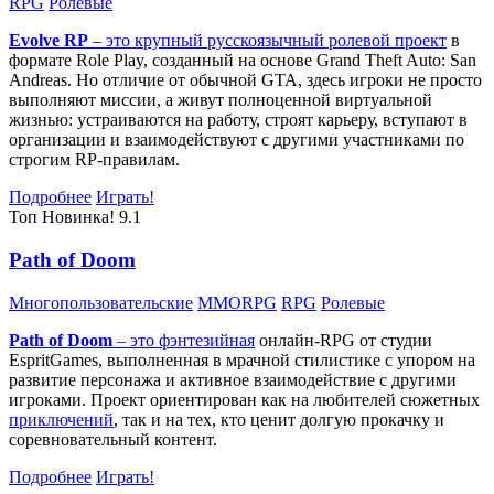
RPG
Ролевые
Evolve RP
– это крупный русскоязычный
ролевой проект
в
формате Role Play, созданный на основе Grand Theft Auto: San
Andreas. Но отличие от обычной GTA, здесь игроки не просто
выполняют миссии, а живут полноценной виртуальной
жизнью: устраиваются на работу, строят карьеру, вступают в
организации и взаимодействуют с другими участниками по
строгим RP-правилам.
Подробнее
Играть!
Топ
Новинка!
9.1
Path of Doom
Многопользовательские
MMORPG
RPG
Ролевые
Path of Doom
– это
фэнтезийная
онлайн-RPG от студии
EspritGames, выполненная в мрачной стилистике с упором на
развитие персонажа и активное взаимодействие с другими
игроками. Проект ориентирован как на любителей сюжетных
приключений
, так и на тех, кто ценит долгую прокачку и
соревновательный контент.
Подробнее
Играть!