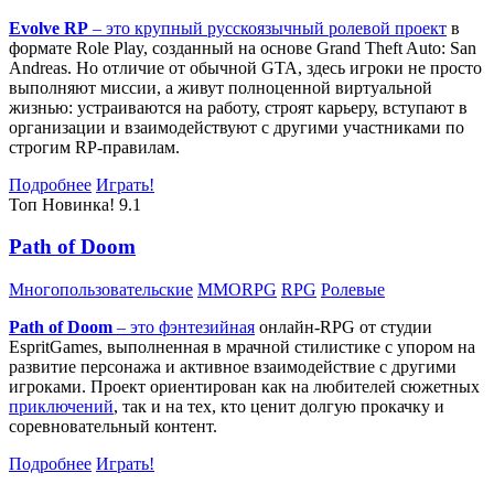
Evolve RP
– это крупный русскоязычный
ролевой проект
в
формате Role Play, созданный на основе Grand Theft Auto: San
Andreas. Но отличие от обычной GTA, здесь игроки не просто
выполняют миссии, а живут полноценной виртуальной
жизнью: устраиваются на работу, строят карьеру, вступают в
организации и взаимодействуют с другими участниками по
строгим RP-правилам.
Подробнее
Играть!
Топ
Новинка!
9.1
Path of Doom
Многопользовательские
MMORPG
RPG
Ролевые
Path of Doom
– это
фэнтезийная
онлайн-RPG от студии
EspritGames, выполненная в мрачной стилистике с упором на
развитие персонажа и активное взаимодействие с другими
игроками. Проект ориентирован как на любителей сюжетных
приключений
, так и на тех, кто ценит долгую прокачку и
соревновательный контент.
Подробнее
Играть!