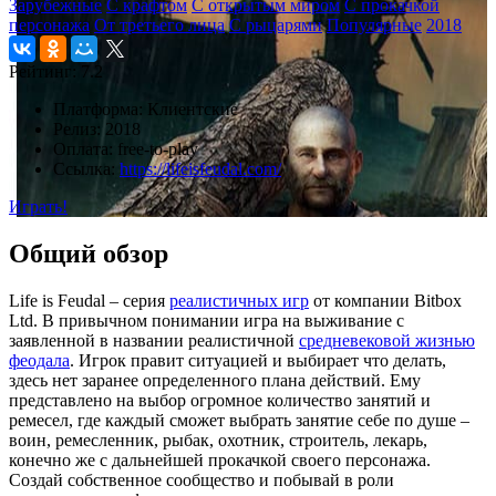
Зарубежные
С крафтом
С открытым миром
С прокачкой
персонажа
От третьего лица
С рыцарями
Популярные
2018
Рейтинг:
7.2
Платформа:
Клиентские
Релиз:
2018
Оплата:
free-to-play
Ссылка:
https://lifeisfeudal.com/
Играть!
Общий обзор
Life is Feudal – серия
реалистичных игр
от компании Bitbox
Ltd. В привычном понимании игра на выживание с
заявленной в названии реалистичной
средневековой жизнью
феодала
. Игрок правит ситуацией и выбирает что делать,
здесь нет заранее определенного плана действий. Ему
представлено на выбор огромное количество занятий и
ремесел, где каждый сможет выбрать занятие себе по душе –
воин, ремесленник, рыбак, охотник, строитель, лекарь,
конечно же с дальнейшей прокачкой своего персонажа.
Создай собственное сообщество и побывай в роли