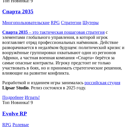
Топ
Новинка!
9
Спарта 2035
Многопользовательские
RPG
Стратегии
Шутеры
Спарта 2035
– это тактическая
пошаговая стратегия
с
элементами глобального управления, в которой игрок
возглавляет отряд профессиональных наёмников. Действие
разворачивается в недалёком будущем: политический кризис и
вооружённые группировки охватывают один из регионов
Африки, а частная военная компания «Спарта» берётся за
самые опасные контракты. Игроку предстоит не только
участвовать в боях, но и принимать стратегические решения,
влияющие на развитие конфликта.
Разработкой и изданием игры занималась
российская студия
Lipsar Studio
. Релиз состоялся в 2025 году.
Подробнее
Играть!
Топ
Новинка!
9
Evolve RP
RPG
Ролевые