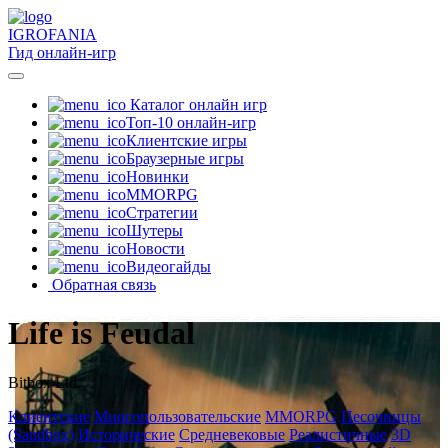
IGRO
FANIA
Гид онлайн-игр
Каталог онлайн игр
Топ-10 онлайн-игр
Клиентские игры
Браузерные игры
Новинки
MMORPG
Стратегии
Шутеры
Новости
Видеогайды
Обратная связь
Life is Feudal
Bitbox Ltd.
Клиентские
Многопользовательские
MMORPG
Песочницы
(Sandbox)
Исторические
Средневековые
Реалистичные
3D