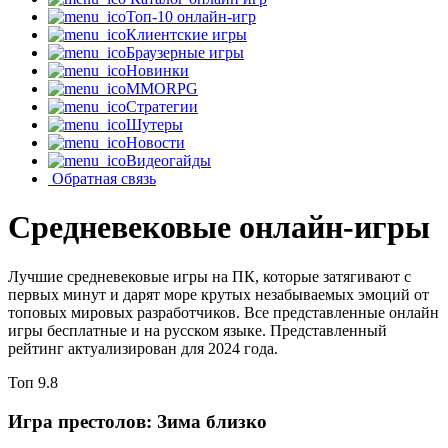
Топ-10 онлайн-игр
Клиентские игры
Браузерные игры
Новинки
MMORPG
Стратегии
Шутеры
Новости
Видеогайды
Обратная связь
Средневековые онлайн-игры
Лучшие средневековые игры на ПК, которые затягивают с
первых минут и дарят море крутых незабываемых эмоций от
топовых мировых разработчиков. Все представленные онлайн
игры бесплатные и на русском языке. Представленный
рейтинг актуализирован для 2024 года.
Топ
9.8
Игра престолов: Зима близко