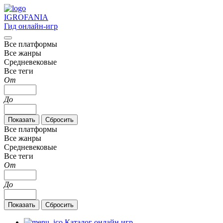
IGRO
FANIA
Гид онлайн-игр
Все платформы
Все жанры
Средневековые
Все теги
От
До
Все платформы
Все жанры
Средневековые
Все теги
От
До
Каталог онлайн игр