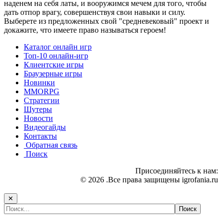
наденем на себя латы, и вооружимся мечем для того, чтобы
дать отпор врагу, совершенствуя свои навыки и силу.
Выберете из предложенных свой "средневековый" проект и
докажите, что имеете право называться героем!
Каталог онлайн игр
Топ-10 онлайн-игр
Клиентские игры
Браузерные игры
Новинки
MMORPG
Стратегии
Шутеры
Новости
Видеогайды
Контакты
Обратная связь
Поиск
Присоединяйтесь к нам:
© 2026 .Все права защищены igrofania.ru
✕