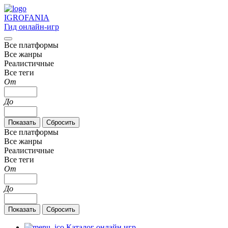
IGRO
FANIA
Гид онлайн-игр
Все платформы
Все жанры
Реалистичные
Все теги
От
До
Все платформы
Все жанры
Реалистичные
Все теги
От
До
Каталог онлайн игр