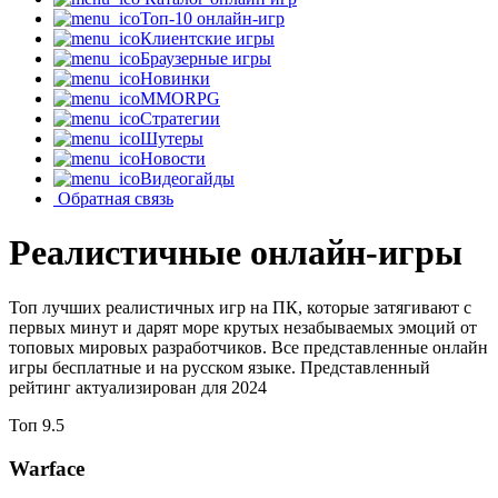
Топ-10 онлайн-игр
Клиентские игры
Браузерные игры
Новинки
MMORPG
Стратегии
Шутеры
Новости
Видеогайды
Обратная связь
Реалистичные онлайн-игры
Топ лучших реалистичных игр на ПК, которые затягивают с
первых минут и дарят море крутых незабываемых эмоций от
топовых мировых разработчиков. Все представленные онлайн
игры бесплатные и на русском языке. Представленный
рейтинг актуализирован для 2024
Топ
9.5
Warface