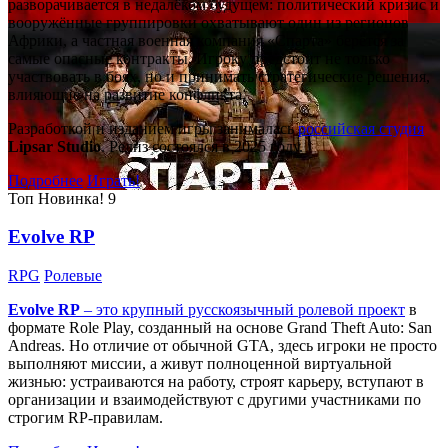
разворачивается в недалёком будущем: политический кризис и
вооружённые группировки охватывают один из регионов
Африки, а частная военная компания «Спарта» берётся за
самые опасные контракты. Игроку предстоит не только
участвовать в боях, но и принимать стратегические решения,
влияющие на развитие конфликта.
Разработкой и изданием игры занималась
российская студия
Lipsar Studio
. Релиз состоялся в 2025 году.
Подробнее
Играть!
Топ
Новинка!
9
Evolve RP
RPG
Ролевые
Evolve RP
– это крупный русскоязычный
ролевой проект
в
формате Role Play, созданный на основе Grand Theft Auto: San
Andreas. Но отличие от обычной GTA, здесь игроки не просто
выполняют миссии, а живут полноценной виртуальной
жизнью: устраиваются на работу, строят карьеру, вступают в
организации и взаимодействуют с другими участниками по
строгим RP-правилам.