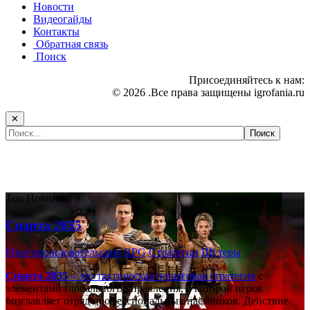
Новости
Видеогайды
Контакты
Обратная связь
Поиск
Присоединяйтесь к нам:
© 2026 .Все права защищены igrofania.ru
✕
Самые популярные игры сегодня:
Топ
Новинка!
9
Спарта 2035
Многопользовательские
RPG
Стратегии
Шутеры
Спарта 2035
– это тактическая
пошаговая стратегия
с
элементами глобального управления, в которой игрок
возглавляет отряд профессиональных наёмников. Действие