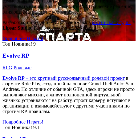
самые опасные контракты. Игроку предстоит не только
участвовать в боях, но и принимать стратегические решения,
влияющие на развитие конфликта.
Разработкой и изданием игры занималась
российская студия
Lipsar Studio
. Релиз состоялся в 2025 году.
Подробнее
Играть!
Топ
Новинка!
9
Evolve RP
RPG
Ролевые
Evolve RP
– это крупный русскоязычный
ролевой проект
в
формате Role Play, созданный на основе Grand Theft Auto: San
Andreas. Но отличие от обычной GTA, здесь игроки не просто
выполняют миссии, а живут полноценной виртуальной
жизнью: устраиваются на работу, строят карьеру, вступают в
организации и взаимодействуют с другими участниками по
строгим RP-правилам.
Подробнее
Играть!
Топ
Новинка!
9.1