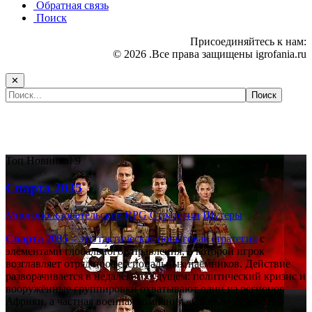
Обратная связь
Поиск
Присоединяйтесь к нам:
© 2026 .Все права защищены igrofania.ru
✕
Самые популярные игры сегодня:
Топ
Новинка!
9
Спарта 2035
Многопользовательские
RPG
Стратегии
Шутеры
Спарта 2035
– это тактическая
пошаговая стратегия
с
элементами глобального управления, в которой игрок
возглавляет отряд профессиональных наёмников. Действие
разворачивается в недалёком будущем: политический кризис и
вооружённые группировки охватывают один из регионов
Африки, а частная военная компания «Спарта» берётся за