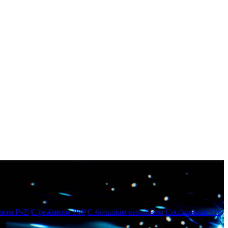
мом PvE
С режимом PvP
С большим онлайном
Сессионные
От