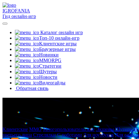
IGRO
FANIA
Гид онлайн-игр
Каталог онлайн игр
Топ-10 онлайн-игр
Клиентские игры
Браузерные игры
Новинки
MMORPG
Стратегии
Шутеры
Новости
Видеогайды
Обратная связь
Warframe
Digital Extremes
Клиентские
MMO
Многопользовательские
Экшены
Шутеры
В
третьего лица
Стрелялки
С роботами
Для ноутбуков
Для слабы