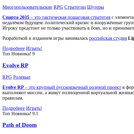
Многопользовательские
RPG
Стратегии
Шутеры
Спарта 2035
– это тактическая
пошаговая стратегия
с элемента
недалёком будущем: политический кризис и вооружённые групп
Игроку предстоит не только участвовать в боях, но и принима
Разработкой и изданием игры занималась
российская студия
Li
Подробнее
Играть!
Топ
Новинка!
9
Evolve RP
RPG
Ролевые
Evolve RP
– это крупный русскоязычный
ролевой проект
в фор
выполняют миссии, а живут полноценной виртуальной жизнью: 
правилам.
Подробнее
Играть!
Топ
Новинка!
9.1
Path of Doom