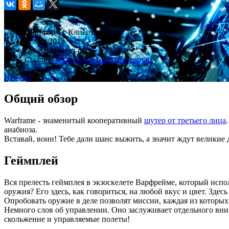
Рейтинг:
6.9
Платформа:
Клиентские
Релиз:
2013
Оплата:
free-to-play
Ссылка:
https://www.warframe.com/ru
Играть!
Общий обзор
Warframe - знаменитый кооперативный
шутер от третьего лица
анабиоза.
Вставай, воин! Тебе дали шанс выжить, а значит ждут великие 
Геймплей
Вся прелесть геймплея в экзоскелете Варфрейме, который испол
оружия? Его здесь, как говориться, на любой вкус и цвет. Зде
Опробовать оружие в деле позволят миссии, каждая из которы
Немного слов об управлении. Оно заслуживает отдельного вни
скольжение и управляемые полеты!