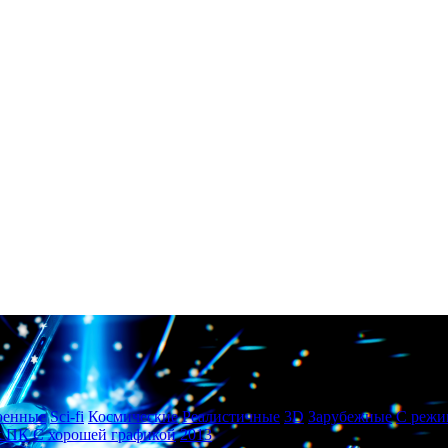
оенные
Sci-fi
Космические
Реалистичные
3D
Зарубежные
С режи
х ПК
С хорошей графикой
2013