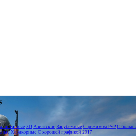
s
еалистичные
3D
Азиатские
Зарубежные
С режимом PvP
С больш
ьные
Хардкорные
С хорошей графикой
2017