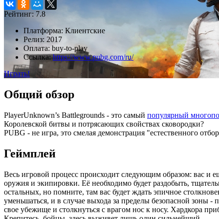
Рейтинг:
7.8
Платформа:
Клиентские
Релиз:
2017
Оплата:
buy-to-play
Ссылка:
https://www.pubg.com/ru/
Играть!
Общий обзор
PlayerUnknown’s Battlegrounds - это самый
популярный многопо
Королевской битвы и потрясающих свойствах сковородки?
PUBG - не игра, это смелая демонстрация "естественного отбор
Геймплей
Весь игровой процесс происходит следующим образом: вас и ещ
оружия и экипировки. Её необходимо будет раздобыть, тщател
остальных, но помните, там вас будет ждать эпичное столкнов
уменьшаться, и в случае выхода за пределы безопасной зоны - 
свое убежище и столкнуться с врагом нос к носу. Хардкора пр
Крепитесь, бойцы, здесь выживет лишь один сильнейший.