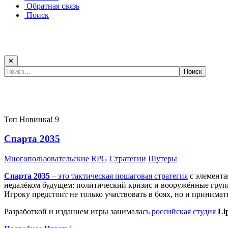
Обратная связь
Поиск
✕
Самые популярные игры сегодня:
Топ
Новинка!
9
Спарта 2035
Многопользовательские
RPG
Стратегии
Шутеры
Спарта 2035
– это тактическая
пошаговая стратегия
с элемента
недалёком будущем: политический кризис и вооружённые групп
Игроку предстоит не только участвовать в боях, но и принима
Разработкой и изданием игры занималась
российская студия
Li