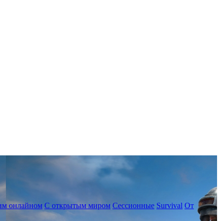
им онлайном
С открытым миром
Сессионные
Survival
От