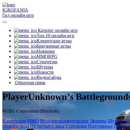
IGRO
FANIA
Гид онлайн-игр
Каталог онлайн игр
Топ-10 онлайн-игр
Клиентские игры
Браузерные игры
Новинки
MMORPG
Стратегии
Шутеры
Новости
Видеогайды
Обратная связь
PlayerUnknown’s Battleground
PUBG Corporation (Bluehole)
Клиентские
MMO
Многопользовательские
Экшены
Шутеры
Р
первого лица
От третьего лица
Стрелялки
Популярные
Прикол