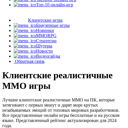
Топ-10 онлайн-игр
Клиентские игры
Браузерные игры
Новинки
MMORPG
Стратегии
Шутеры
Новости
Видеогайды
Обратная связь
Клиентские реалистичные
MMO игры
Лучшие клиентские реалистичные MMO на ПК, которые
затягивают с первых минут и дарят море крутых
незабываемых эмоций от топовых мировых разработчиков.
Все представленные онлайн игры бесплатные и на русском
языке. Представленный рейтинг актуализирован для 2024
года.