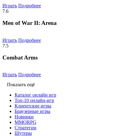
Играть
Подробнее
7.6
Men of War II: Arena
Играть
Подробнее
7.5
Combat Arms
Играть
Подробнее
Показать ещё
Каталог онлайн игр
Топ-10 онлайн-игр
Клиентские игры
Браузерные игры
Новинки
MMORPG
Стратегии
Шутеры