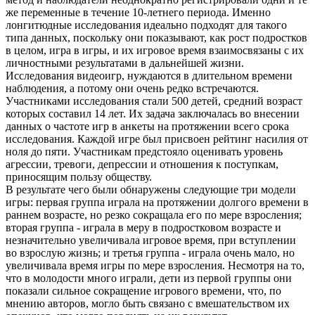
же переменные в течение 10-летнего периода. Именно
лонгитюдные исследования идеально подходят для такого
типа данных, поскольку они показывают, как рост подростков
в целом, игра в игры, и их игровое время взаимосвязаны с их
личностными результатами в дальнейшей жизни.
Исследования видеоигр, нуждаются в длительном времени
наблюдения, а потому они очень редко встречаются.
Участниками исследования стали 500 детей, средний возраст
которых составил 14 лет. Их задача заключалась во внесении
данных о частоте игр в анкеты на протяжении всего срока
исследования. Каждой игре был присвоен рейтинг насилия от
ноля до пяти. Участникам предстояло оценивать уровень
агрессии, тревоги, депрессии и отношения к поступкам,
приносящим пользу обществу.
В результате чего были обнаружены следующие три модели
игры: первая группа играла на протяжении долгого времени в
раннем возрасте, но резко сокращала его по мере взросления;
вторая группа - играла в меру в подростковом возрасте и
незначительно увеличивала игровое время, при вступлении
во взрослую жизнь; и третья группа - играла очень мало, но
увеличивала время игры по мере взросления. Несмотря на то,
что в молодости много играли, дети из первой группы они
показали сильное сокращение игрового времени, что, по
мнению авторов, могло быть связано с вмешательством их