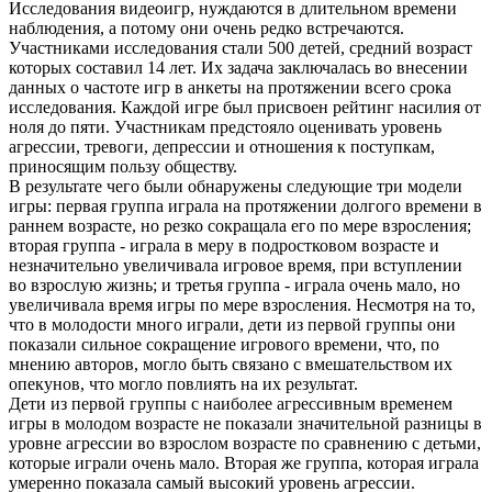
Исследования видеоигр, нуждаются в длительном времени
наблюдения, а потому они очень редко встречаются.
Участниками исследования стали 500 детей, средний возраст
которых составил 14 лет. Их задача заключалась во внесении
данных о частоте игр в анкеты на протяжении всего срока
исследования. Каждой игре был присвоен рейтинг насилия от
ноля до пяти. Участникам предстояло оценивать уровень
агрессии, тревоги, депрессии и отношения к поступкам,
приносящим пользу обществу.
В результате чего были обнаружены следующие три модели
игры: первая группа играла на протяжении долгого времени в
раннем возрасте, но резко сокращала его по мере взросления;
вторая группа - играла в меру в подростковом возрасте и
незначительно увеличивала игровое время, при вступлении
во взрослую жизнь; и третья группа - играла очень мало, но
увеличивала время игры по мере взросления. Несмотря на то,
что в молодости много играли, дети из первой группы они
показали сильное сокращение игрового времени, что, по
мнению авторов, могло быть связано с вмешательством их
опекунов, что могло повлиять на их результат.
Дети из первой группы с наиболее агрессивным временем
игры в молодом возрасте не показали значительной разницы в
уровне агрессии во взрослом возрасте по сравнению с детьми,
которые играли очень мало. Вторая же группа, которая играла
умеренно показала самый высокий уровень агрессии.