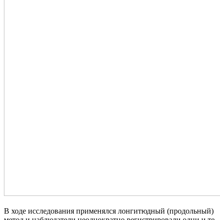
В ходе исследования применялся лонгитюдный (продольный)
метод и наблюдатели неоднократно регистрировали одни и те