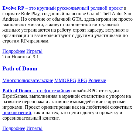
Evolve RP
– это крупный русскоязычный
ролевой проект
в
формате Role Play, созданный на основе Grand Theft Auto: San
Andreas. Но отличие от обычной GTA, здесь игроки не просто
выполняют миссии, а живут полноценной виртуальной
жизнью: устраиваются на работу, строят карьеру, вступают в
организации и взаимодействуют с другими участниками по
строгим RP-правилам.
Подробнее
Играть!
Топ
Новинка!
9.1
Path of Doom
Многопользовательские
MMORPG
RPG
Ролевые
Path of Doom
– это
фэнтезийная
онлайн-RPG от студии
EspritGames, выполненная в мрачной стилистике с упором на
развитие персонажа и активное взаимодействие с другими
игроками. Проект ориентирован как на любителей сюжетных
приключений
, так и на тех, кто ценит долгую прокачку и
соревновательный контент.
Подробнее
Играть!