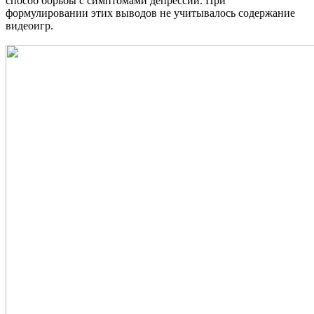
способ борьбы с симптомами депрессии. При
формулировании этих выводов не учитывалось содержание
видеоигр.