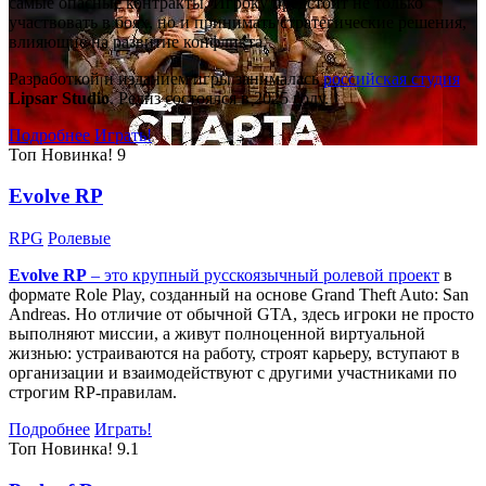
самые опасные контракты. Игроку предстоит не только
участвовать в боях, но и принимать стратегические решения,
влияющие на развитие конфликта.
Разработкой и изданием игры занималась
российская студия
Lipsar Studio
. Релиз состоялся в 2025 году.
Подробнее
Играть!
Топ
Новинка!
9
Evolve RP
RPG
Ролевые
Evolve RP
– это крупный русскоязычный
ролевой проект
в
формате Role Play, созданный на основе Grand Theft Auto: San
Andreas. Но отличие от обычной GTA, здесь игроки не просто
выполняют миссии, а живут полноценной виртуальной
жизнью: устраиваются на работу, строят карьеру, вступают в
организации и взаимодействуют с другими участниками по
строгим RP-правилам.
Подробнее
Играть!
Топ
Новинка!
9.1