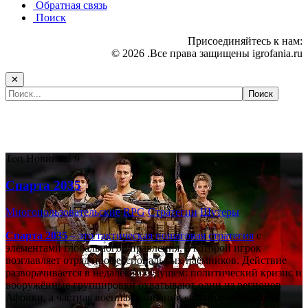
Обратная связь
Поиск
Присоединяйтесь к нам:
© 2026 .Все права защищены igrofania.ru
✕
Самые популярные игры сегодня:
Топ
Новинка!
9
Спарта 2035
Многопользовательские
RPG
Стратегии
Шутеры
Спарта 2035
– это тактическая
пошаговая стратегия
с
элементами глобального управления, в которой игрок
возглавляет отряд профессиональных наёмников. Действие
разворачивается в недалёком будущем: политический кризис и
вооружённые группировки охватывают один из регионов
Африки, а частная военная компания «Спарта» берётся за