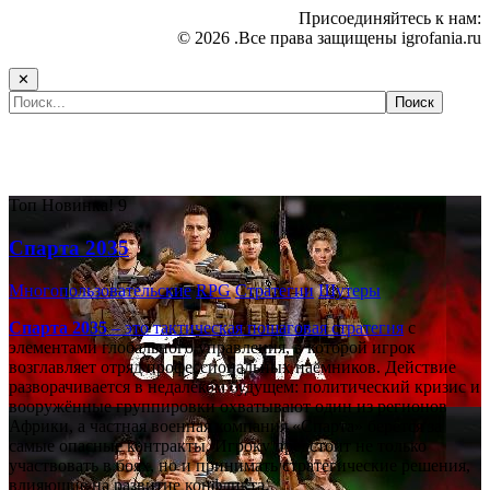
Присоединяйтесь к нам:
© 2026 .Все права защищены igrofania.ru
✕
Самые популярные игры сегодня:
Топ
Новинка!
9
Спарта 2035
Многопользовательские
RPG
Стратегии
Шутеры
Спарта 2035
– это тактическая
пошаговая стратегия
с
элементами глобального управления, в которой игрок
возглавляет отряд профессиональных наёмников. Действие
разворачивается в недалёком будущем: политический кризис и
вооружённые группировки охватывают один из регионов
Африки, а частная военная компания «Спарта» берётся за
самые опасные контракты. Игроку предстоит не только
участвовать в боях, но и принимать стратегические решения,
влияющие на развитие конфликта.