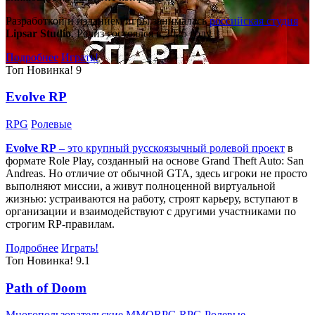
Разработкой и изданием игры занималась
российская студия
Lipsar Studio
. Релиз состоялся в 2025 году.
Подробнее
Играть!
Топ
Новинка!
9
Evolve RP
RPG
Ролевые
Evolve RP
– это крупный русскоязычный
ролевой проект
в
формате Role Play, созданный на основе Grand Theft Auto: San
Andreas. Но отличие от обычной GTA, здесь игроки не просто
выполняют миссии, а живут полноценной виртуальной
жизнью: устраиваются на работу, строят карьеру, вступают в
организации и взаимодействуют с другими участниками по
строгим RP-правилам.
Подробнее
Играть!
Топ
Новинка!
9.1
Path of Doom
Многопользовательские
MMORPG
RPG
Ролевые