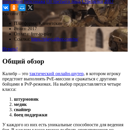
прокачкой персонажа
От третьего лица
Стрелялки
2017
Рейтинг:
7.7
Платформа:
Клиентские
Релиз:
2017
Оплата:
free-to-play
Ссылка:
https://playcaliber.com/ru/
Играть!
Общий обзор
Калибр – это
тактический онлайн-шутер
, в котором игроку
предстоит выполнять PvE-миссии и сражаться с другими
бойцами в PvP-режимах. На выбор предоставляется четыре
класса:
штурмовик
медик
снайпер
боец поддержки
У каждого из них есть уникальные способности для ведения
боя. В каждом классе можно выбрать оперативников из