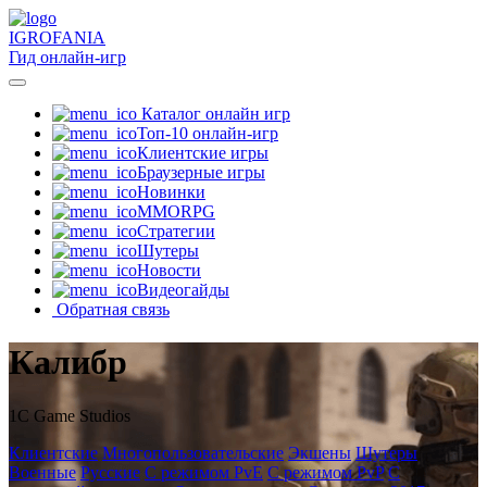
IGRO
FANIA
Гид онлайн-игр
Каталог онлайн игр
Топ-10 онлайн-игр
Клиентские игры
Браузерные игры
Новинки
MMORPG
Стратегии
Шутеры
Новости
Видеогайды
Обратная связь
Калибр
1С Game Studios
Клиентские
Многопользовательские
Экшены
Шутеры
Военные
Русские
С режимом PvE
С режимом PvP
С