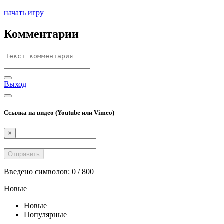
начать игру
Комментарии
Выход
Ссылка на видео (Youtube или Vimeo)
×
Введено символов:
0
/ 800
Новые
Новые
Популярные