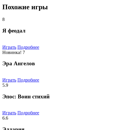
Похожие игры
8
Я феодал
Играть
Подробнее
Новинка!
7
Эра Ангелов
Играть
Подробнее
5.9
Эпос: Воин стихий
Играть
Подробнее
6.6
Элдария