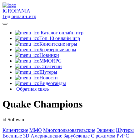
IGRO
FANIA
Гид онлайн-игр
Каталог онлайн игр
Топ-10 онлайн-игр
Клиентские игры
Браузерные игры
Новинки
MMORPG
Стратегии
Шутеры
Новости
Видеогайды
Обратная связь
Quake Champions
id Software
Клиентские
MMO
Многопользовательские
Экшены
Шутеры
Военные
3D
Американские
Зарубежные
С режимом PvP
С