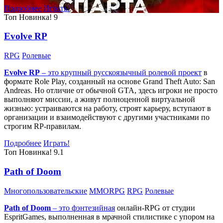
Подробнее
Играть!
Топ
Новинка!
9
Evolve RP
RPG
Ролевые
Evolve RP
– это крупный русскоязычный
ролевой проект
в
формате Role Play, созданный на основе Grand Theft Auto: San
Andreas. Но отличие от обычной GTA, здесь игроки не просто
выполняют миссии, а живут полноценной виртуальной
жизнью: устраиваются на работу, строят карьеру, вступают в
организации и взаимодействуют с другими участниками по
строгим RP-правилам.
Подробнее
Играть!
Топ
Новинка!
9.1
Path of Doom
Многопользовательские
MMORPG
RPG
Ролевые
Path of Doom
– это
фэнтезийная
онлайн-RPG от студии
EspritGames, выполненная в мрачной стилистике с упором на