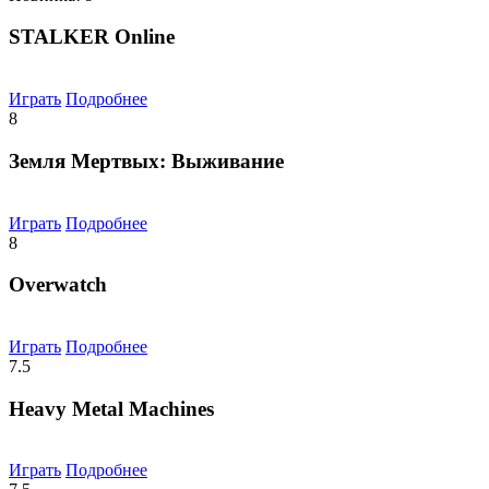
STALKER Online
Играть
Подробнее
8
Земля Мертвых: Выживание
Играть
Подробнее
8
Overwatch
Играть
Подробнее
7.5
Heavy Metal Machines
Играть
Подробнее