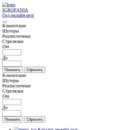
IGRO
FANIA
Гид онлайн-игр
Клиентские
Шутеры
Реалистичные
Стрелялки
От
До
Клиентские
Шутеры
Реалистичные
Стрелялки
От
До
Каталог онлайн игр