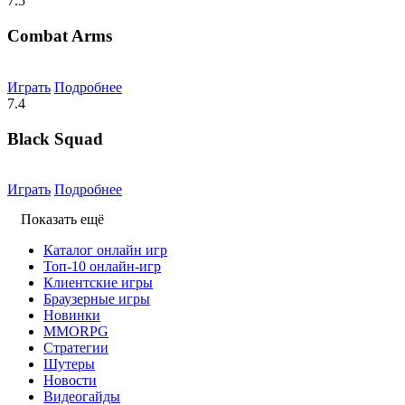
7.5
Combat Arms
Играть
Подробнее
7.4
Black Squad
Играть
Подробнее
Показать ещё
Каталог онлайн игр
Топ-10 онлайн-игр
Клиентские игры
Браузерные игры
Новинки
MMORPG
Стратегии
Шутеры
Новости
Видеогайды