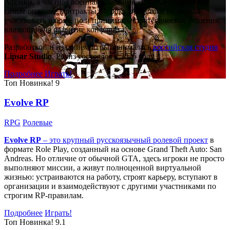
Африки, а частная военная компания «Спарта» берётся за
самые опасные контракты. Игроку предстоит не только
участвовать в боях, но и принимать стратегические решения,
влияющие на развитие конфликта.
Разработкой и изданием игры занималась
российская студия
Lipsar Studio
. Релиз состоялся в 2025 году.
Подробнее
Играть!
Топ
Новинка!
9
Evolve RP
RPG
Ролевые
Evolve RP
– это крупный русскоязычный
ролевой проект
в
формате Role Play, созданный на основе Grand Theft Auto: San
Andreas. Но отличие от обычной GTA, здесь игроки не просто
выполняют миссии, а живут полноценной виртуальной
жизнью: устраиваются на работу, строят карьеру, вступают в
организации и взаимодействуют с другими участниками по
строгим RP-правилам.
Подробнее
Играть!
Топ
Новинка!
9.1