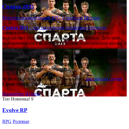
Спарта 2035
Многопользовательские
RPG
Стратегии
Шутеры
Спарта 2035
– это тактическая
пошаговая стратегия
с
элементами глобального управления, в которой игрок
возглавляет отряд профессиональных наёмников. Действие
разворачивается в недалёком будущем: политический кризис и
вооружённые группировки охватывают один из регионов
Африки, а частная военная компания «Спарта» берётся за
самые опасные контракты. Игроку предстоит не только
участвовать в боях, но и принимать стратегические решения,
влияющие на развитие конфликта.
Разработкой и изданием игры занималась
российская студия
Lipsar Studio
. Релиз состоялся в 2025 году.
Подробнее
Играть!
Топ
Новинка!
9
Evolve RP
RPG
Ролевые