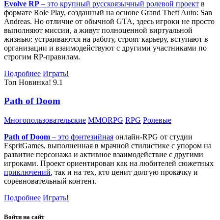
Evolve RP
– это крупный русскоязычный
ролевой проект
в
формате Role Play, созданный на основе Grand Theft Auto: San
Andreas. Но отличие от обычной GTA, здесь игроки не просто
выполняют миссии, а живут полноценной виртуальной
жизнью: устраиваются на работу, строят карьеру, вступают в
организации и взаимодействуют с другими участниками по
строгим RP-правилам.
Подробнее
Играть!
Топ
Новинка!
9.1
Path of Doom
Многопользовательские
MMORPG
RPG
Ролевые
Path of Doom
– это
фэнтезийная
онлайн-RPG от студии
EspritGames, выполненная в мрачной стилистике с упором на
развитие персонажа и активное взаимодействие с другими
игроками. Проект ориентирован как на любителей сюжетных
приключений
, так и на тех, кто ценит долгую прокачку и
соревновательный контент.
Подробнее
Играть!
Войти на сайт