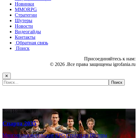
Новинки
MMORPG
Стратегии
Шутеры
Новости
Видеогайды
Контакты
Обратная связь
Поиск
Присоединяйтесь к нам:
© 2026 .Все права защищены igrofania.ru
✕
Самые популярные игры сегодня:
Топ
Новинка!
9
Спарта 2035
Многопользовательские
RPG
Стратегии
Шутеры