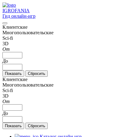
IGRO
FANIA
Гид онлайн-игр
Клиентские
Многопользовательские
Sci-fi
3D
От
До
Клиентские
Многопользовательские
Sci-fi
3D
От
До
Каталог онлайн игр