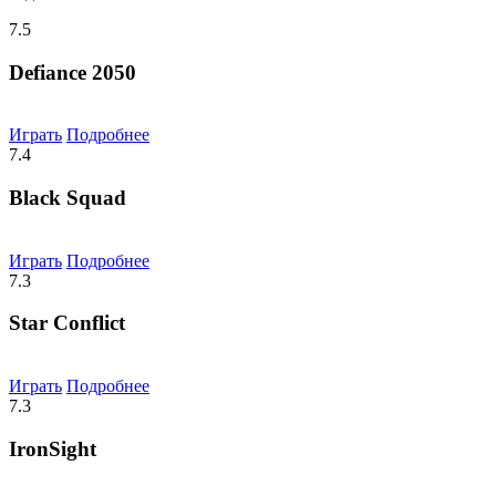
7.5
Defiance 2050
Играть
Подробнее
7.4
Black Squad
Играть
Подробнее
7.3
Star Conflict
Играть
Подробнее
7.3
IronSight