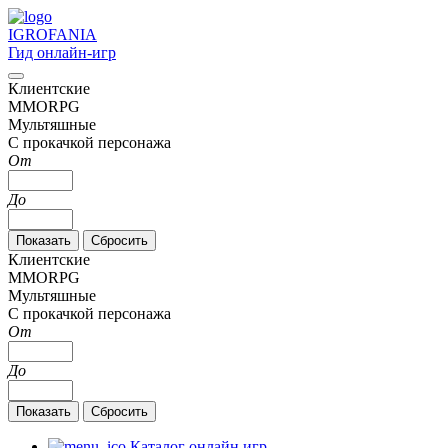
IGRO
FANIA
Гид онлайн-игр
Клиентские
MMORPG
Мультяшные
С прокачкой персонажа
От
До
Клиентские
MMORPG
Мультяшные
С прокачкой персонажа
От
До
Каталог онлайн игр