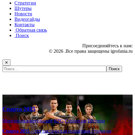
Стратегии
Шутеры
Новости
Видеогайды
Контакты
Обратная связь
Поиск
Присоединяйтесь к нам:
© 2026 .Все права защищены igrofania.ru
✕
Самые популярные игры сегодня:
Топ
Новинка!
9
Спарта 2035
Многопользовательские
RPG
Стратегии
Шутеры
Спарта 2035
– это тактическая
пошаговая стратегия
с