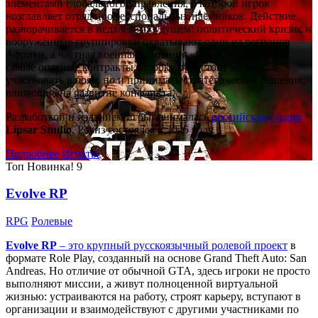
элементами глобального управления, в которой игрок
возглавляет отряд профессиональных наёмников. Действие
разворачивается в недалёком будущем: политический кризис и
вооружённые группировки охватывают один из регионов
Африки, а частная военная компания «Спарта» берётся за
самые опасные контракты. Игроку предстоит не только
участвовать в боях, но и принимать стратегические решения,
влияющие на развитие конфликта.
Разработкой и изданием игры занималась
российская студия
Lipsar Studio
. Релиз состоялся в 2025 году.
Подробнее
Играть!
Топ
Новинка!
9
Evolve RP
RPG
Ролевые
Evolve RP
– это крупный русскоязычный
ролевой проект
в
формате Role Play, созданный на основе Grand Theft Auto: San
Andreas. Но отличие от обычной GTA, здесь игроки не просто
выполняют миссии, а живут полноценной виртуальной
жизнью: устраиваются на работу, строят карьеру, вступают в
организации и взаимодействуют с другими участниками по