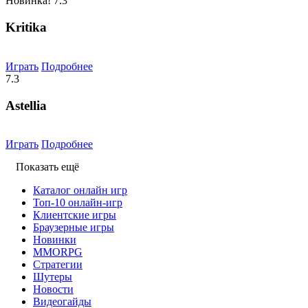
Новинка!
7.3
Kritika
Играть
Подробнее
7.3
Astellia
Играть
Подробнее
Показать ещё
Каталог онлайн игр
Топ-10 онлайн-игр
Клиентские игры
Браузерные игры
Новинки
MMORPG
Стратегии
Шутеры
Новости
Видеогайды