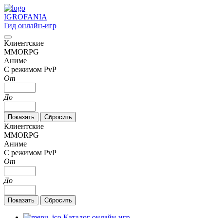
IGRO
FANIA
Гид онлайн-игр
Клиентские
MMORPG
Аниме
С режимом PvP
От
До
Клиентские
MMORPG
Аниме
С режимом PvP
От
До
Каталог онлайн игр