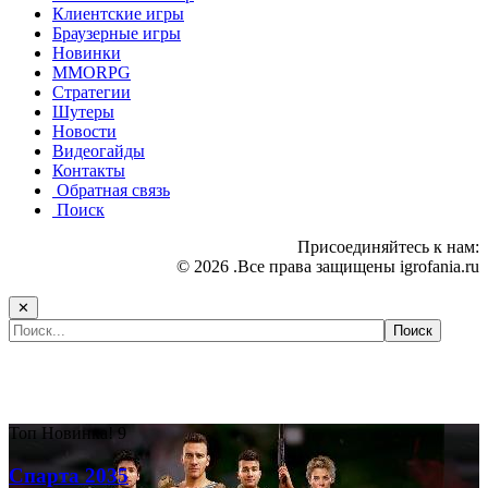
Клиентские игры
Браузерные игры
Новинки
MMORPG
Стратегии
Шутеры
Новости
Видеогайды
Контакты
Обратная связь
Поиск
Присоединяйтесь к нам:
© 2026 .Все права защищены igrofania.ru
✕
Самые популярные игры сегодня:
Топ
Новинка!
9
Спарта 2035