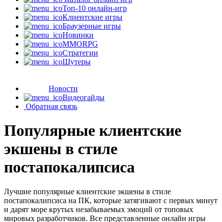
Топ-10 онлайн-игр
Клиентские игры
Браузерные игры
Новинки
MMORPG
Стратегии
Шутеры
Новости
Видеогайды
Обратная связь
Популярные клиентские
экшены в стиле
постапокалипсиса
Лучшие популярные клиентские экшены в стиле
постапокалипсиса на ПК, которые затягивают с первых минут
и дарят море крутых незабываемых эмоций от топовых
мировых разработчиков. Все представленные онлайн игры