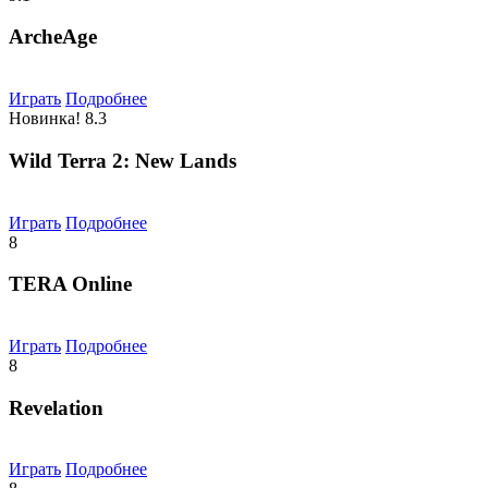
ArcheAge
Играть
Подробнее
Новинка!
8.3
Wild Terra 2: New Lands
Играть
Подробнее
8
TERA Online
Играть
Подробнее
8
Revelation
Играть
Подробнее