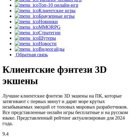
Топ-10 онлайн-игр
Клиентские игры
Браузерные игры
Новинки
MMORPG
Стратегии
Шутеры
Новости
Видеогайды
Обратная связь
Клиентские фэнтези 3D
экшены
Лучшие клиентские фэнтези 3D экшены на ПК, которые
затягивают с первых минут и дарят море крутых
незабываемых эмоций от топовых мировых разработчиков.
Все представленные онлайн игры бесплатные и на русском
языке. Представленный рейтинг актуализирован для 2024
года.
9.4