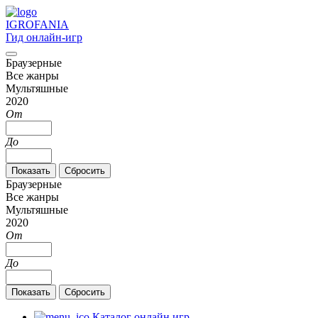
IGRO
FANIA
Гид онлайн-игр
Браузерные
Все жанры
Мультяшные
2020
От
До
Браузерные
Все жанры
Мультяшные
2020
От
До
Каталог онлайн игр