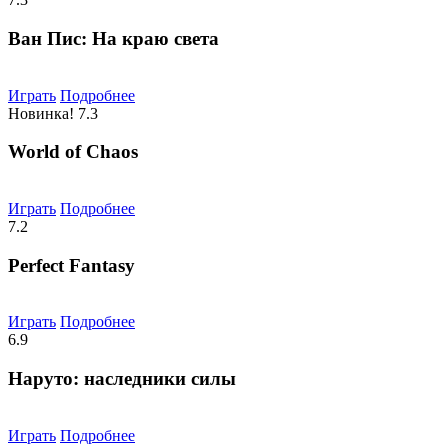
Ван Пис: На краю света
Играть
Подробнее
Новинка!
7.3
World of Chaos
Играть
Подробнее
7.2
Perfect Fantasy
Играть
Подробнее
6.9
Наруто: наследники силы
Играть
Подробнее