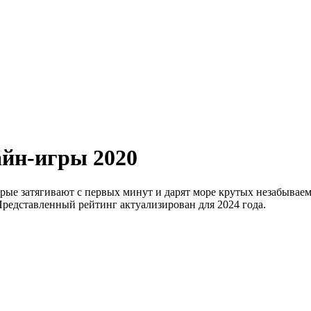
йн-игры 2020
рые затягивают с первых минут и дарят море крутых незабывае
Представленный рейтинг актуализирован для 2024 года.