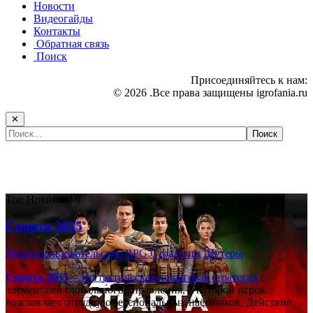
Новости
Видеогайды
Контакты
Обратная связь
Поиск
Присоединяйтесь к нам:
© 2026 .Все права защищены igrofania.ru
✕
Самые популярные игры сегодня:
Топ
Новинка!
9
Спарта 2035
Многопользовательские
RPG
Стратегии
Шутеры
Спарта 2035
– это тактическая
пошаговая стратегия
с
элементами глобального управления, в которой игрок
возглавляет отряд профессиональных наёмников. Действие