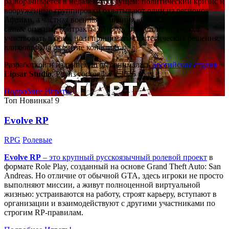
разворачивается в недалёком будущем: политический кризис и
вооружённые группировки охватывают один из регионов
Африки, а частная военная компания «Спарта» берётся за
самые опасные контракты. Игроку предстоит не только
участвовать в боях, но и принимать стратегические решения,
влияющие на развитие конфликта.
Разработкой и изданием игры занималась
российская студия
Lipsar Studio
. Релиз состоялся в 2025 году.
Подробнее
Играть!
Топ
Новинка!
9
Evolve RP
RPG
Ролевые
Evolve RP
– это крупный русскоязычный
ролевой проект
в
формате Role Play, созданный на основе Grand Theft Auto: San
Andreas. Но отличие от обычной GTA, здесь игроки не просто
выполняют миссии, а живут полноценной виртуальной
жизнью: устраиваются на работу, строят карьеру, вступают в
организации и взаимодействуют с другими участниками по
строгим RP-правилам.