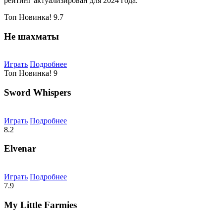
рейтинг актуализирован для 2024 года.
Топ
Новинка!
9.7
Не шахматы
Играть
Подробнее
Топ
Новинка!
9
Sword Whispers
Играть
Подробнее
8.2
Elvenar
Играть
Подробнее
7.9
My Little Farmies