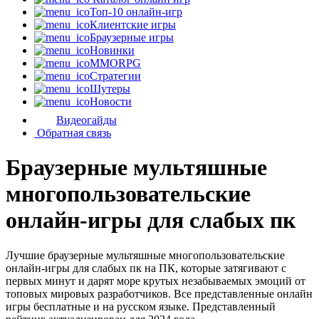
Топ-10 онлайн-игр
Клиентские игры
Браузерные игры
Новинки
MMORPG
Стратегии
Шутеры
Новости
Видеогайды
Обратная связь
Браузерные мультяшные
многопользовательские
онлайн-игры для слабых пк
Лучшие браузерные мультяшные многопользовательские
онлайн-игры для слабых пк на ПК, которые затягивают с
первых минут и дарят море крутых незабываемых эмоций от
топовых мировых разработчиков. Все представленные онлайн
игры бесплатные и на русском языке. Представленный