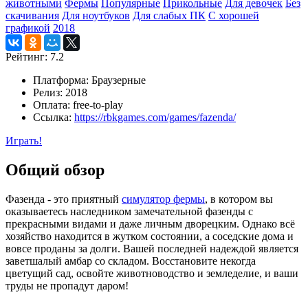
животными
Фермы
Популярные
Прикольные
Для девочек
Без
скачивания
Для ноутбуков
Для слабых ПК
С хорошей
графикой
2018
Рейтинг:
7.2
Платформа:
Браузерные
Релиз:
2018
Оплата:
free-to-play
Ссылка:
https://rbkgames.com/games/fazenda/
Играть!
Общий обзор
Фазенда - это приятный
симулятор фермы
, в котором вы
оказываетесь наследником замечательной фазенды с
прекрасными видами и даже личным дворецким. Однако всё
хозяйство находится в жутком состоянии, а соседские дома и
вовсе проданы за долги. Вашей последней надеждой является
заветшалый амбар со складом. Восстановите некогда
цветущий сад, освойте животноводство и земледелие, и ваши
труды не пропадут даром!