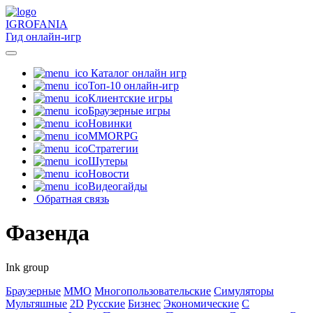
IGRO
FANIA
Гид онлайн-игр
Каталог онлайн игр
Топ-10 онлайн-игр
Клиентские игры
Браузерные игры
Новинки
MMORPG
Стратегии
Шутеры
Новости
Видеогайды
Обратная связь
Фазенда
Ink group
Браузерные
MMO
Многопользовательские
Симуляторы
Мультяшные
2D
Русские
Бизнес
Экономические
С