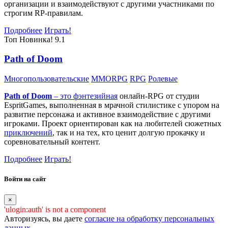
организации и взаимодействуют с другими участниками по
строгим RP-правилам.
Подробнее
Играть!
Топ
Новинка!
9.1
Path of Doom
Многопользовательские
MMORPG
RPG
Ролевые
Path of Doom
– это
фэнтезийная
онлайн-RPG от студии
EspritGames, выполненная в мрачной стилистике с упором на
развитие персонажа и активное взаимодействие с другими
игроками. Проект ориентирован как на любителей сюжетных
приключений
, так и на тех, кто ценит долгую прокачку и
соревновательный контент.
Подробнее
Играть!
Войти на сайт
×
'ulogin:auth' is not a component
Авторизуясь, вы даете
согласие на обработку персональных
данных
.