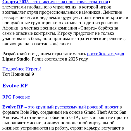
Спарта 2035
– это тактическая
пошаговая стратегия
с
элементами глобального управления, в которой игрок
возглавляет отряд профессиональных наёмников. Действие
разворачивается в недалёком будущем: политический кризис и
вооружённые группировки охватывают один из регионов
Африки, а частная военная компания «Спарта» берётся за
самые опасные контракты. Игроку предстоит не только
участвовать в боях, но и принимать стратегические решения,
влияющие на развитие конфликта.
Разработкой и изданием игры занималась
российская студия
Lipsar Studio
. Релиз состоялся в 2025 году.
Подробнее
Играть!
Топ
Новинка!
9
Evolve RP
RPG
Ролевые
Evolve RP
– это крупный русскоязычный
ролевой проект
в
формате Role Play, созданный на основе Grand Theft Auto: San
Andreas. Но отличие от обычной GTA, здесь игроки не просто
выполняют миссии, а живут полноценной виртуальной
жизнью: устраиваются на работу, строят карьеру, вступают в