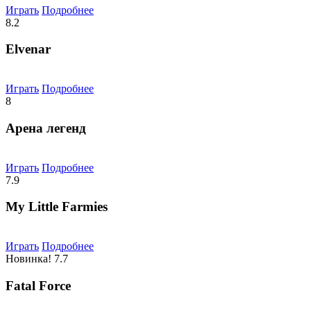
Играть
Подробнее
8.2
Elvenar
Играть
Подробнее
8
Арена легенд
Играть
Подробнее
7.9
My Little Farmies
Играть
Подробнее
Новинка!
7.7
Fatal Force