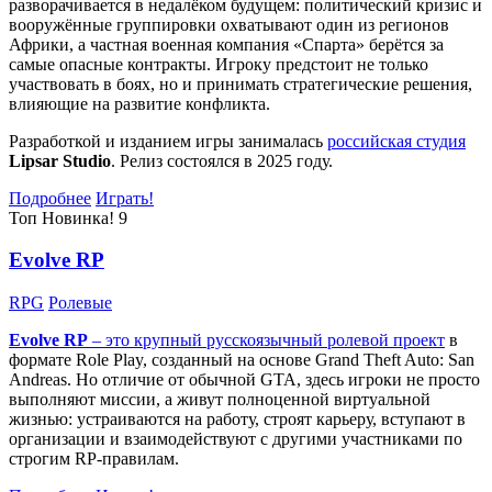
разворачивается в недалёком будущем: политический кризис и
вооружённые группировки охватывают один из регионов
Африки, а частная военная компания «Спарта» берётся за
самые опасные контракты. Игроку предстоит не только
участвовать в боях, но и принимать стратегические решения,
влияющие на развитие конфликта.
Разработкой и изданием игры занималась
российская студия
Lipsar Studio
. Релиз состоялся в 2025 году.
Подробнее
Играть!
Топ
Новинка!
9
Evolve RP
RPG
Ролевые
Evolve RP
– это крупный русскоязычный
ролевой проект
в
формате Role Play, созданный на основе Grand Theft Auto: San
Andreas. Но отличие от обычной GTA, здесь игроки не просто
выполняют миссии, а живут полноценной виртуальной
жизнью: устраиваются на работу, строят карьеру, вступают в
организации и взаимодействуют с другими участниками по
строгим RP-правилам.