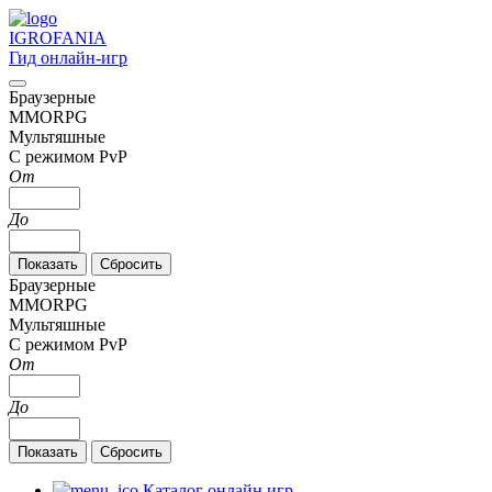
IGRO
FANIA
Гид онлайн-игр
Браузерные
MMORPG
Мультяшные
С режимом PvP
От
До
Браузерные
MMORPG
Мультяшные
С режимом PvP
От
До
Каталог онлайн игр