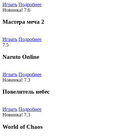
Играть
Подробнее
Новинка!
7.6
Мастера меча 2
Играть
Подробнее
7.5
Naruto Online
Играть
Подробнее
Новинка!
7.3
Повелитель небес
Играть
Подробнее
Новинка!
7.3
World of Chaos