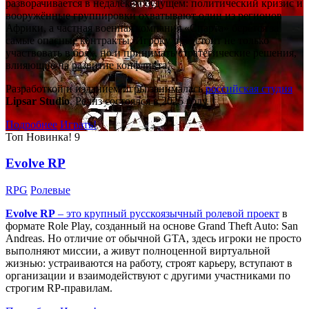
разворачивается в недалёком будущем: политический кризис и
вооружённые группировки охватывают один из регионов
Африки, а частная военная компания «Спарта» берётся за
самые опасные контракты. Игроку предстоит не только
участвовать в боях, но и принимать стратегические решения,
влияющие на развитие конфликта.
Разработкой и изданием игры занималась
российская студия
Lipsar Studio
. Релиз состоялся в 2025 году.
Подробнее
Играть!
Топ
Новинка!
9
Evolve RP
RPG
Ролевые
Evolve RP
– это крупный русскоязычный
ролевой проект
в
формате Role Play, созданный на основе Grand Theft Auto: San
Andreas. Но отличие от обычной GTA, здесь игроки не просто
выполняют миссии, а живут полноценной виртуальной
жизнью: устраиваются на работу, строят карьеру, вступают в
организации и взаимодействуют с другими участниками по
строгим RP-правилам.