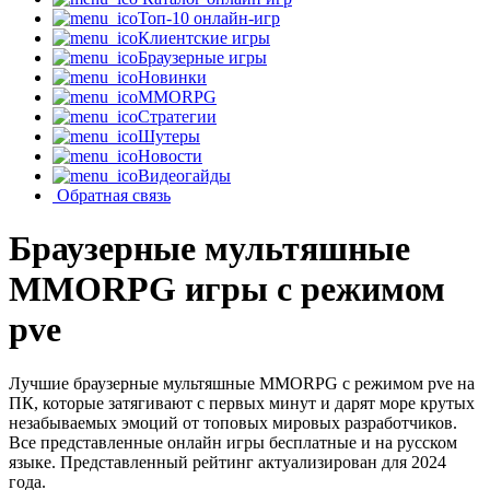
Топ-10 онлайн-игр
Клиентские игры
Браузерные игры
Новинки
MMORPG
Стратегии
Шутеры
Новости
Видеогайды
Обратная связь
Браузерные мультяшные
MMORPG игры с режимом
pve
Лучшие браузерные мультяшные MMORPG с режимом pve на
ПК, которые затягивают с первых минут и дарят море крутых
незабываемых эмоций от топовых мировых разработчиков.
Все представленные онлайн игры бесплатные и на русском
языке. Представленный рейтинг актуализирован для 2024
года.