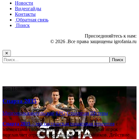
Новости
Видеогайды
Контакты
Обратная связь
Поиск
Присоединяйтесь к нам:
© 2026 .Все права защищены igrofania.ru
✕
Самые популярные игры сегодня:
Топ
Новинка!
9
Спарта 2035
Многопользовательские
RPG
Стратегии
Шутеры
Спарта 2035
– это тактическая
пошаговая стратегия
с
элементами глобального управления, в которой игрок
возглавляет отряд профессиональных наёмников. Действие