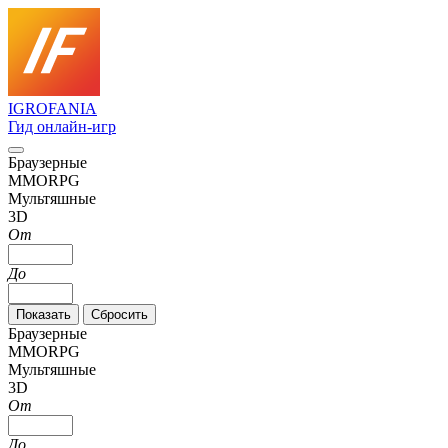
IGRO
FANIA
Гид онлайн-игр
Браузерные
MMORPG
Мультяшные
3D
От
До
Браузерные
MMORPG
Мультяшные
3D
От
До