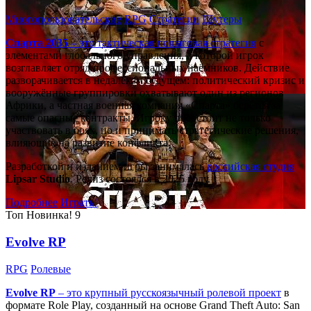
Многопользовательские
RPG
Стратегии
Шутеры
Спарта 2035
– это тактическая
пошаговая стратегия
с
элементами глобального управления, в которой игрок
возглавляет отряд профессиональных наёмников. Действие
разворачивается в недалёком будущем: политический кризис и
вооружённые группировки охватывают один из регионов
Африки, а частная военная компания «Спарта» берётся за
самые опасные контракты. Игроку предстоит не только
участвовать в боях, но и принимать стратегические решения,
влияющие на развитие конфликта.
Разработкой и изданием игры занималась
российская студия
Lipsar Studio
. Релиз состоялся в 2025 году.
Подробнее
Играть!
Топ
Новинка!
9
Evolve RP
RPG
Ролевые
Evolve RP
– это крупный русскоязычный
ролевой проект
в
формате Role Play, созданный на основе Grand Theft Auto: San