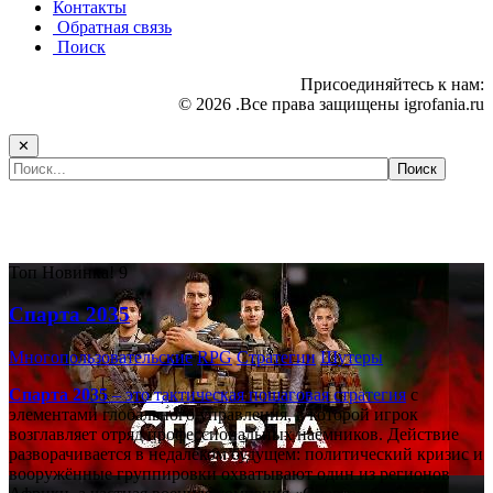
Контакты
Обратная связь
Поиск
Присоединяйтесь к нам:
© 2026 .Все права защищены igrofania.ru
✕
Самые популярные игры сегодня:
Топ
Новинка!
9
Спарта 2035
Многопользовательские
RPG
Стратегии
Шутеры
Спарта 2035
– это тактическая
пошаговая стратегия
с
элементами глобального управления, в которой игрок
возглавляет отряд профессиональных наёмников. Действие
разворачивается в недалёком будущем: политический кризис и
вооружённые группировки охватывают один из регионов