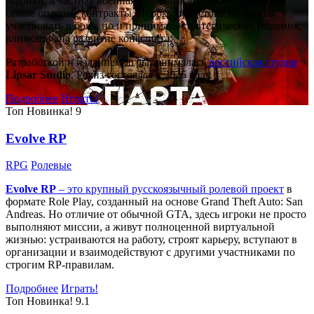
Африки, а частная военная компания «Спарта» берётся за
самые опасные контракты. Игроку предстоит не только
участвовать в боях, но и принимать стратегические решения,
влияющие на развитие конфликта.
Разработкой и изданием игры занималась
российская студия
Lipsar Studio
. Релиз состоялся в 2025 году.
Подробнее
Играть!
Топ
Новинка!
9
Evolve RP
RPG
Ролевые
Evolve RP
– это крупный русскоязычный
ролевой проект
в
формате Role Play, созданный на основе Grand Theft Auto: San
Andreas. Но отличие от обычной GTA, здесь игроки не просто
выполняют миссии, а живут полноценной виртуальной
жизнью: устраиваются на работу, строят карьеру, вступают в
организации и взаимодействуют с другими участниками по
строгим RP-правилам.
Подробнее
Играть!
Топ
Новинка!
9.1