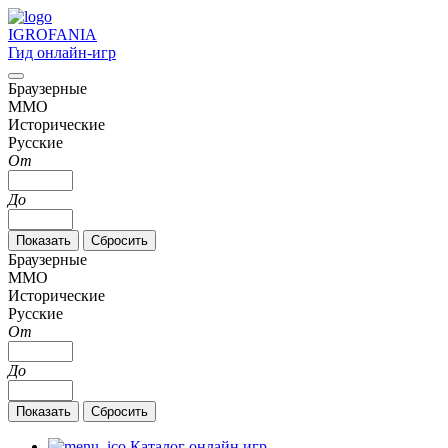
IGRO
FANIA
Гид онлайн-игр
Браузерные
MMO
Исторические
Русские
От
До
Браузерные
MMO
Исторические
Русские
От
До
Каталог онлайн игр