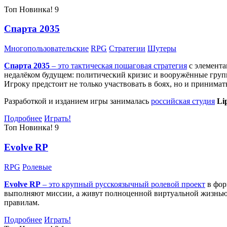
Топ
Новинка!
9
Спарта 2035
Многопользовательские
RPG
Стратегии
Шутеры
Спарта 2035
– это тактическая
пошаговая стратегия
с элемента
недалёком будущем: политический кризис и вооружённые групп
Игроку предстоит не только участвовать в боях, но и принима
Разработкой и изданием игры занималась
российская студия
Li
Подробнее
Играть!
Топ
Новинка!
9
Evolve RP
RPG
Ролевые
Evolve RP
– это крупный русскоязычный
ролевой проект
в фор
выполняют миссии, а живут полноценной виртуальной жизнью: 
правилам.
Подробнее
Играть!