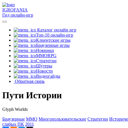
IGRO
FANIA
Гид онлайн-игр
Каталог онлайн игр
Топ-10 онлайн-игр
Клиентские игры
Браузерные игры
Новинки
MMORPG
Стратегии
Шутеры
Новости
Видеогайды
Обратная связь
Пути Истории
Glyph Worlds
Браузерные
MMO
Многопользовательские
Стратегии
Историче
слабых ПК
2011