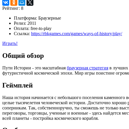
Рейтинг:
8
Платформа:
Браузерные
Релиз:
2011
Оплата:
free-to-play
Ссылка:
https://rbkgames.com/games/ways-of-history/play/
Играть!
Общий обзор
Пути Истории - это масштабная
браузерная стратегия
в лучших 
футуристичной космической эпохи. Мир игры поистине огромен
Геймплей
Наша история начинается с небольшого поселения каменного ве
целые тысячелетия человеческой истории. Достаточно хорошо 
соперникам. Так, собственноручно, ты сможешь не только выс
переговоры, торговцы, ученные и военные - здесь найдется ме
всей планеты - постройка космического корабля.